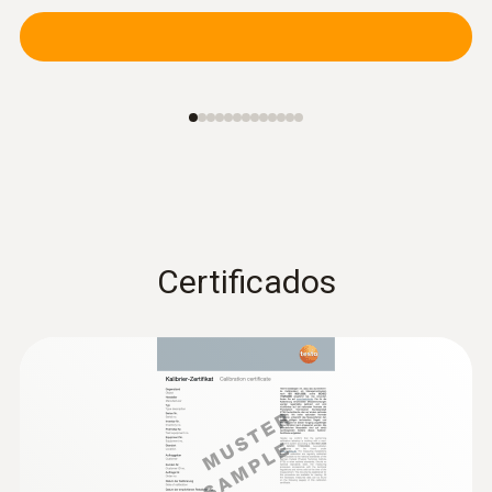
:
0628 0152
Certificados
Sonda de grado de turbulencia (digital) -
con cable
Intuitiva: Menú de medición claramente
estructurado para determinar el grado de
turbulencia y el riesgo de corrientes de aire
según EN ISO 7730 / ASHRAE 55