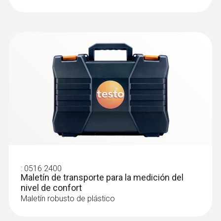
intuitivo del medidor para climatización
Software para PC testo DataControl para
un análisis adicional, archivación y
documentación de datos de medición en
su ordenador
®
Interface integrada y Bluetooth
: Envío de
protocolos de medición directamente in
situ o impresión con la impresora
adecuada
:
0636 9772
Sonda de temperatura y humedad de
:
0516 2400
Maletín de transporte para la medición del
alta precisión (digital) - con cable
nivel de confort
Intuitiva: El menú de medición claramente
Maletín robusto de plástico
estructurado para mediciones a largo plazo
así como para la determinación paralela de