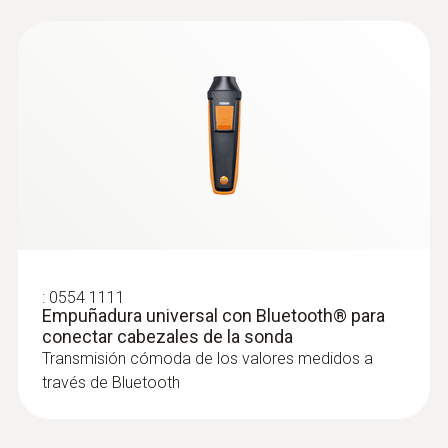
ambiental relativa y la temperatura del aire
en interiores incl. medición a largo plazo
:
0554 1111
Empuñadura universal con Bluetooth® para
conectar cabezales de la sonda
Transmisión cómoda de los valores medidos a
Sondas de nivel de confort
través de Bluetooth