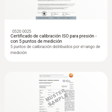
:
0520 0025
Certificado de calibración ISO para presión -
con 5 puntos de medición
5 puntos de calibración distribuidos por el rango de
medición
:
0632 1551
®
Sonda de CO₂ (digital) - con Bluetooth
incl. sensor de humedad y temperatura
Intuitiva: El menú de medición claramente
estructurado para mediciones a largo plazo