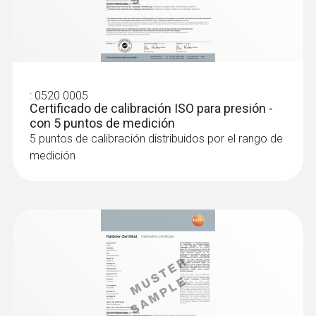
:
0520 0005
Certificado de calibración ISO para presión -
con 5 puntos de medición
5 puntos de calibración distribuidos por el rango de
medición
:
0635 0551
Sonda Lux (digital) - para medir la
intensidad lumínica, con cable
Intuitiva: Menús de medición claramente
estructurados para mediciones a largo plazo
así como la valoración de la intensidad
lumínica según la curva V-Lambda (apta para
todas las fuentes de luz comunes)