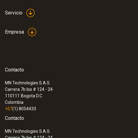
Intuitiva: El menú de medición claramente
Servicio
estructurado para mediciones a largo plazo
así como para la determinación paralela de
la concentración de CO₂ humedad y
Empresa
temperatura ambiente en interiores
Contacto
MN Technologies S.A.S.
Carrera 7b bis # 124 - 24
110111
Bogota D.C
Colombia
+57
(1) 8054433
Contacto
MN Technologies S.A.S.
Carrera 7b bis # 124 - 24