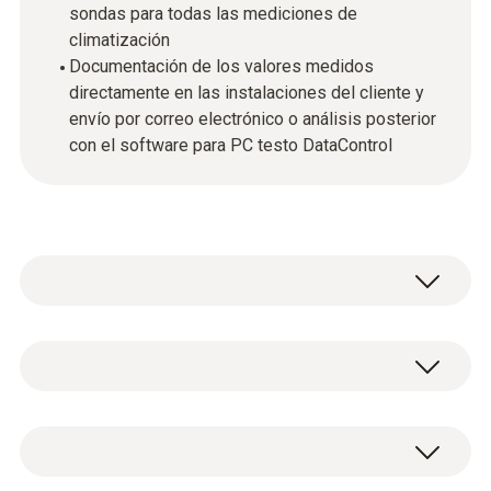
sondas para todas las mediciones de
climatización
Documentación de los valores medidos
directamente en las instalaciones del cliente y
envío por correo electrónico o análisis posterior
con el software para PC testo DataControl
Como experto en el sector de la climatización
y ventilación estará equipado perfectamente
con el instrumento para climatización
Datos técnicos generales
universal testo 400. El instrumento para
climatización con asistente de medición