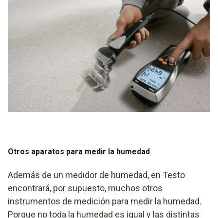
muestra en forma de valores medidos.
la temperatura que prevalece cuando el espejo empieza a
empañarse es la temperatura del punto de rocío.
Otros aparatos para medir la humedad
Además de un medidor de humedad, en Testo
encontrará, por supuesto, muchos otros
instrumentos de medición para medir la humedad.
Porque no toda la humedad es igual y las distintas