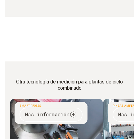
Otra tecnología de medición para plantas de ciclo
combinado
SMART PROBES
PINZAS AMPERIMÉ
Más información
Más inf