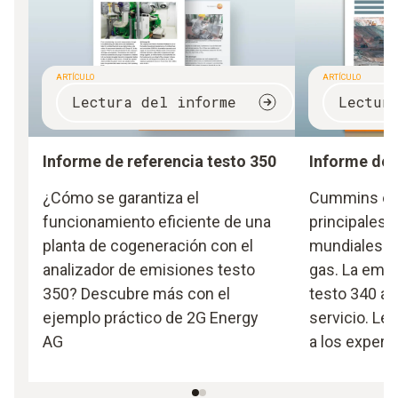
ARTÍCULO
ARTÍCULO
Lectura del informe
Lectur
Informe de referencia testo 350
Informe de 
¿Cómo se garantiza el
Cummins es 
funcionamiento eficiente de una
principales 
planta de cogeneración con el
mundiales d
analizador de emisiones testo
gas. La empr
350? Descubre más con el
testo 340 a 
ejemplo práctico de 2G Energy
servicio. Lea
AG
a los expert