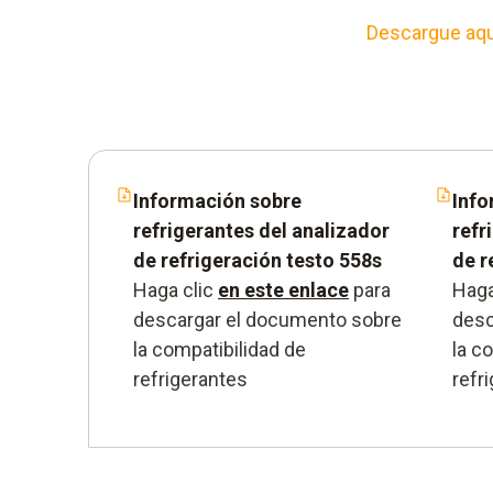
Descargue aquí
Información sobre
Info
refrigerantes del analizador
refr
de refrigeración testo 558s
de r
Haga clic
en este enlace
para
Haga
descargar el documento sobre
desc
la compatibilidad de
la c
refrigerantes
refr