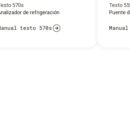
Testo 570s
Testo 55
nalizador de refrigeración
Puente d
Manual testo 570s
Manual