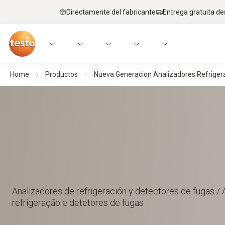
Directamente del fabricante
Entrega gratuita de
Home
Productos
Nueva Generacion Analizadores Refriger
Analizadores de refrigeración y detectores de fugas /
refrigeração e detetores de fugas