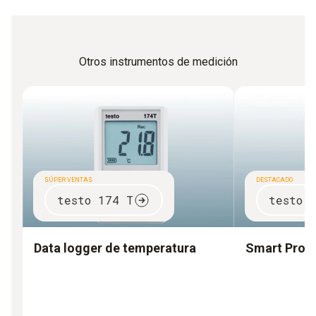
Otros instrumentos de medición
SÚPER VENTAS
DESTACADO
testo 174 T
testo 
Data logger de temperatura
Smart Prob