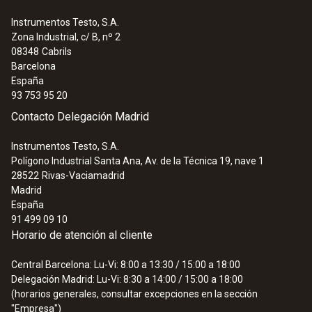
IP65
Instrumentos Testo, S.A.
Zona Industrial, c/ B, nº 2
:
0563 1051
08348
Cabrils
Carcasa
Termómetro testo 105 - Termómetro
Barcelona
de penetración para alimentos
España
acero inoxidable / GFK
128,52 €
93 753 95 20
155,51 €
Contacto Delegación Madrid
Longitud del tubo de la sonda
Instrumentos Testo, S.A.
200 mm
Polígono Industrial Santa Ana, Av. de la Técnica 19, nave 1
28522
Rivas-Vaciamadrid
Madrid
Color del producto
España
91 499 09 10
blanco; plata
Horario de atención al cliente
Central Barcelona: Lu-Vi: 8:00 a 13:30 / 15:00 a 18:00
Peso
Delegación Madrid: Lu-Vi: 8:30 a 14:00 / 15:00 a 18:00
(horarios generales, consultar excepciones en la sección
16 g
"Empresa")