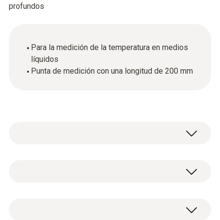
profundos
Para la medición de la temperatura en medios
líquidos
Punta de medición con una longitud de 200 mm
La punta de medición con una longitud de 200
mm, en combinación con el instrumento de
medición adecuado, es ideal para la medición
Datos técnicos generales
de la temperatura en medios líquidos (p. ej. en
el sector alimentario).