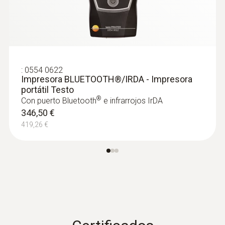
maleable para la medición rápida de las
temperaturas
36,23 €
43,84 €
:
0554 0622
Impresora BLUETOOTH®/IRDA - Impresora
portátil Testo
®
Con puerto Bluetooth
e infrarrojos IrDA
346,50 €
419,26 €
:
0602 5693