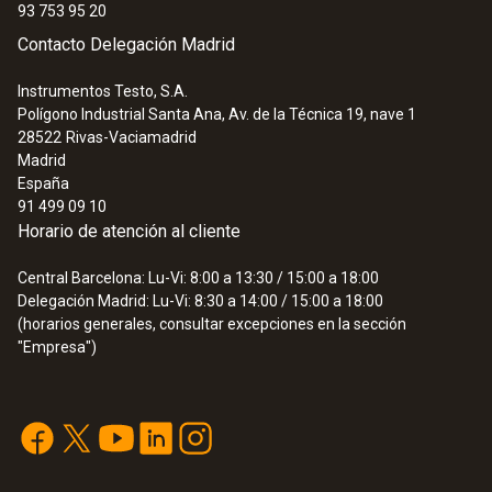
93 753 95 20
Contacto Delegación Madrid
Instrumentos Testo, S.A.
:
0602 0393
Polígono Industrial Santa Ana, Av. de la Técnica 19, nave 1
Sonda de superficie de rápida reacción
28522
Rivas-Vaciamadrid
(TP tipo K)
Madrid
Tiempo de respuesta rápido (3 segundos)
España
gracias a la banda termopar
91 499 09 10
149,94 €
Horario de atención al cliente
181,43 €
Central Barcelona: Lu-Vi: 8:00 a 13:30 / 15:00 a 18:00
Delegación Madrid: Lu-Vi: 8:30 a 14:00 / 15:00 a 18:00
(horarios generales, consultar excepciones en la sección
"Empresa")