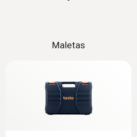
:
0602 1293
Sonda de temperatura por
inmersión/penetración - Con sensor
termopar tipo K, estanca
Termopar tipo K y cable fijo de 1,2 metros
53,55 €
Maletas
64,80 €