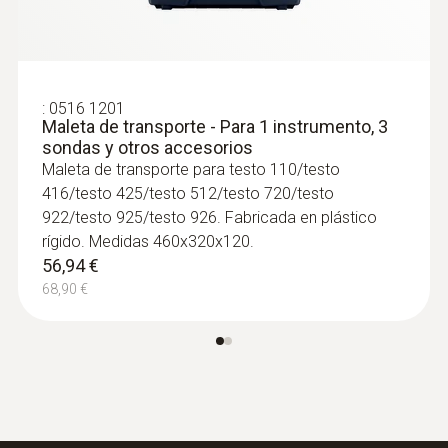
:
0516 1201
Maleta de transporte - Para 1 instrumento, 3
sondas y otros accesorios
Maleta de transporte para testo 110/testo
416/testo 425/testo 512/testo 720/testo
922/testo 925/testo 926. Fabricada en plástico
rígido. Medidas 460x320x120.
56,94 €
:
0602 0743
68,90 €
Sonda de globo Ø 150 mm, TP tipo K,
para medir calor radiante - Para testo
440 y testo 400
Para la medición de radiación térmica según
las normas ISO 7243, ISO 7726, DIN EN
27726 y DIN 33403
585,00 €