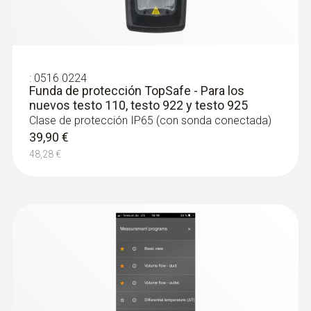
:
0516 0224
Funda de protección TopSafe - Para los
nuevos testo 110, testo 922 y testo 925
Clase de protección IP65 (con sonda conectada)
39,90 €
48,28 €
:
0602 2693
Sonda de temperatura por
inmersión/penetración - Con sensor
termopar tipo K y punta fina
Punta de medición de tan solo 1,5 mm de
diámetro para una toma muy rápida de la
temperatura
144,59 €