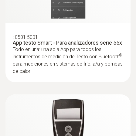
174,95 €
:
0501 5001
App testo Smart - Para analizadores serie 55x
Todo en una: una sola App para todos los
®
instrumentos de medición de Testo con Bluetooth
para mediciones en sistemas de frío, a/a y bombas
de calor
:
0602 5792
Sonda de medición de temperatura -
Con sensor termopar tipo K y varilla de
medición maleable
Punta de medición en forma de varilla