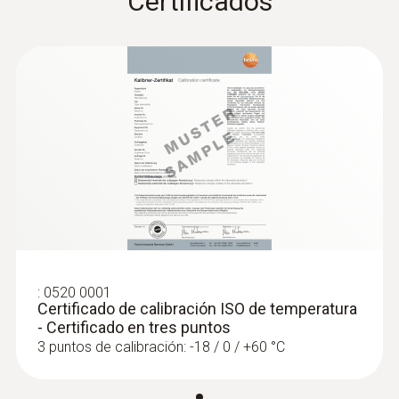
Certificados
Punta de medición de inmersión
flexible (TP tipo K) - para mediciones en
el aire / gases de combustión
Punta de medición especialmente larga
64,26 €
77,75 €
:
0520 0001
Certificado de calibración ISO de temperatura
- Certificado en tres puntos
3 puntos de calibración: -18 / 0 / +60 °C