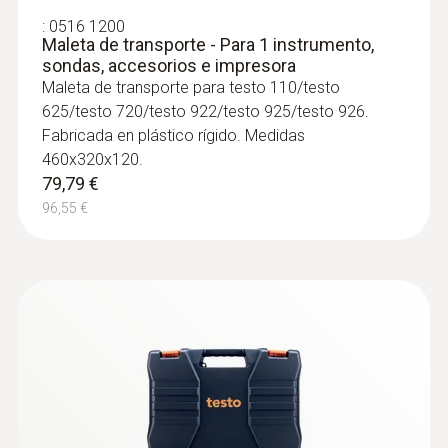
:
0516 1200
Maleta de transporte - Para 1 instrumento,
:
0602 0493
Sonda de temperatura especialmente
sondas, accesorios e impresora
rápida (TP tipo K)
Maleta de transporte para testo 110/testo
Sonda de temperatura termopar tipo K con
625/testo 720/testo 922/testo 925/testo 926.
punta de medición flexible, tiempo de
Fabricada en plástico rígido. Medidas
respuesta breve y cable de 2 metros
460x320x120.
158,51 €
79,79 €
191,80 €
96,55 €
Sondas de nivel de confort