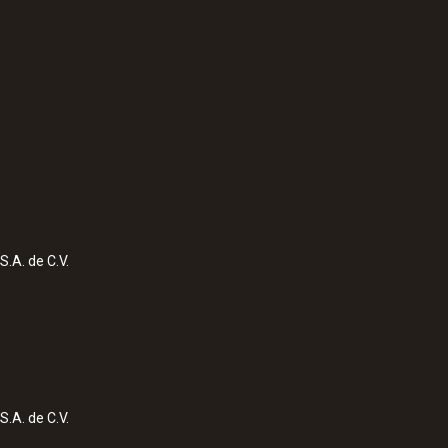
:
0560 7351
ector alimentario
testo 735-1 - Termó
S.A. de C.V.
S.A. de C.V.