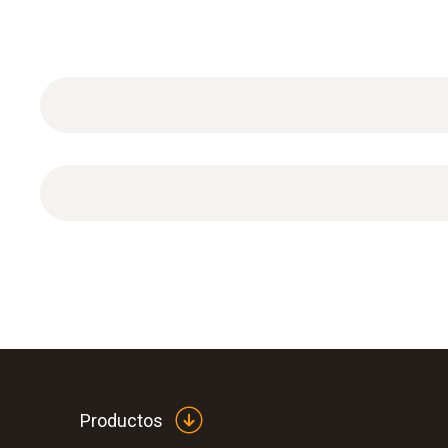
Cable alargador, 5 m, para sonda termopar tipo K.
Productos