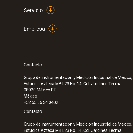
Servicio
Empresa
Contacto
:
0563 1080
testo 108 - Termómetro digital para el s
Grupo de Instrumentación y Medición Industrial de México, 
Estudios Azteca MB L23 No. 14, Col. Jardines Tecma
08920
México D.F.
México
+52 55 56 34 0402
Contacto
Grupo de Instrumentación y Medición Industrial de México, 
Estudios Azteca MB L23 No. 14, Col. Jardines Tecma