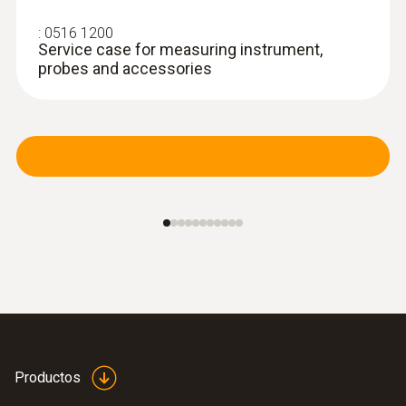
Sonda de inmersión/penetración
estanca (TP tipo K)
:
0516 1200
Termopar tipo K
Service case for measuring instrument,
probes and accessories
:
0602 0293
Productos
T/C probe head for
air/immersion/penetration