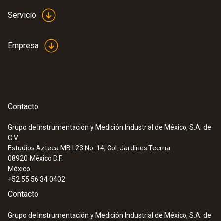
measurement (T/... - Empuñadura por
Servicio
radio para cabezales de sonda
acoplables, con cabezal de sonda T/P
para medición de
Empresa
aire/inmersión/penetración
Cabezal de sonda T/P para medición de
aire/inmersión/penetración (T/P tipo K)
Contacto
Grupo de Instrumentación y Medición Industrial de México, S.A. de
C.V.
Estudios Azteca MB L23 No. 14, Col. Jardines Tecma
08920
México D.F.
México
Sondas de inmersión /
+52 55 56 34 0402
penetración para
Contacto
mediciones en alimentos
Grupo de Instrumentación y Medición Industrial de México, S.A. de