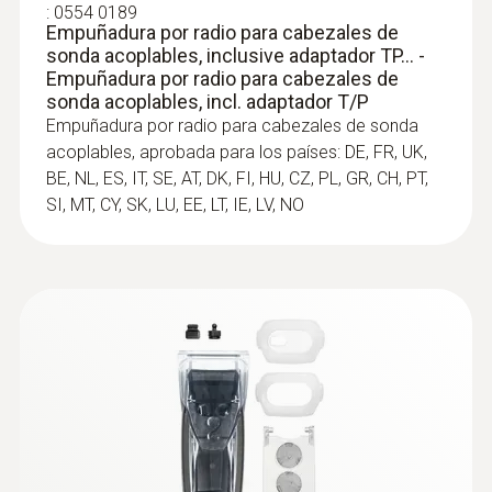
Punta de medición de inmersión
:
0554 0189
temperatura por radio. A una distancia de
Empuñadura por radio para cabezales de
(conector TP tipo K) - Punta de
hasta 20 metros en campo abierto, la
sonda acoplables, inclusive adaptador TP... -
medición de inmersión, flexible
Empuñadura por radio para cabezales de
Punta de medición en forma de cable para le
sonda de temperatura por radio envía los
sonda acoplables, incl. adaptador T/P
medición rápida de las temperaturas
valores medidos al instrumento de
Empuñadura por radio para cabezales de sonda
medición
acoplables, aprobada para los países: DE, FR, UK,
BE, NL, ES, IT, SE, AT, DK, FI, HU, CZ, PL, GR, CH, PT,
SI, MT, CY, SK, LU, EE, LT, IE, LV, NO