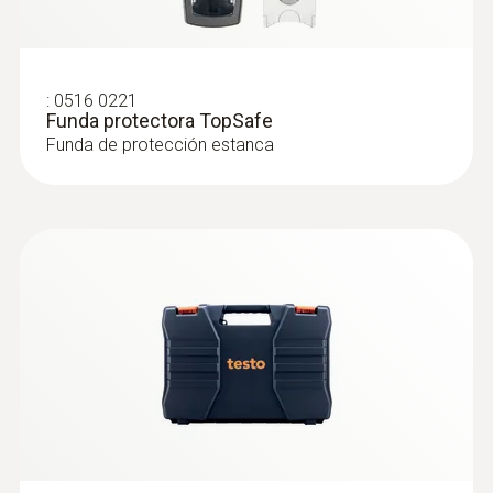
:
0602 5693
Punta de medición de inmersión
flexible (TP tipo K) - para mediciones en
el aire / gases de combustión
Punta de medición especialmente larga
:
0516 0221
Funda protectora TopSafe
Funda de protección estanca
:
0602 1293