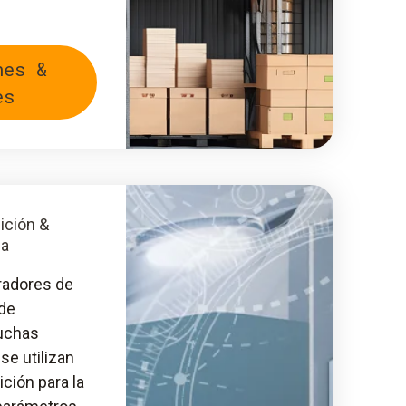
nes &
es
ición &
da
radores de
 de
uchas
se utilizan
ción para la