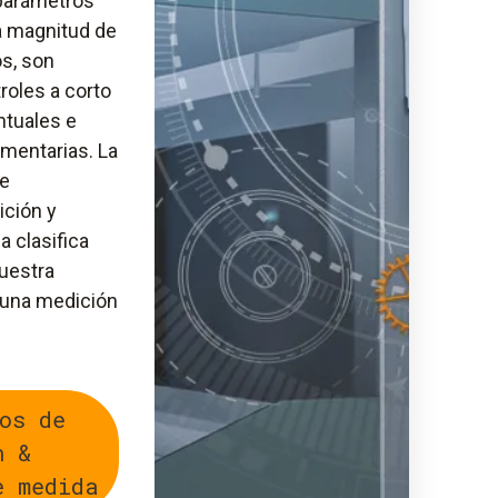
parámetros
a magnitud de
os, son
roles a corto
ntuales e
mentarias. La
de
ción y
 clasifica
uestra
 una medición
os de
n &
e medida