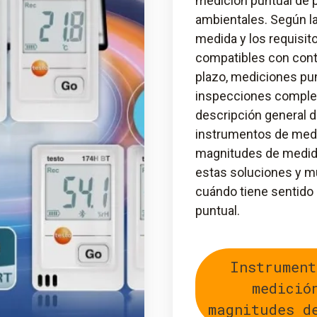
medición puntual de 
ambientales. Según l
medida y los requisit
compatibles con cont
plazo, mediciones pu
inspecciones comple
descripción general 
instrumentos de medi
magnitudes de medida
estas soluciones y m
cuándo tiene sentido
puntual.
Instrument
medició
magnitudes d