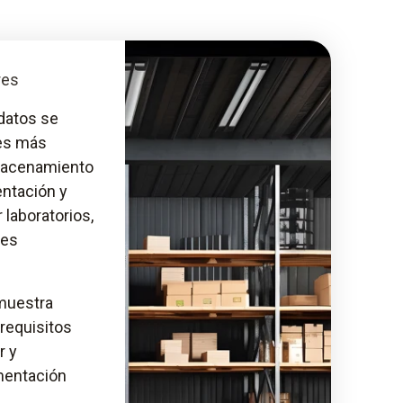
res
datos se
res más
macenamiento
entación y
 laboratorios,
nes
 muestra
 requisitos
r y
mentación