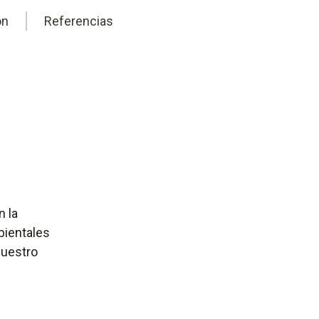
ón
Referencias
n la
bientales
Nuestro