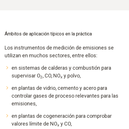
muestras, el acondicionamiento del gas y el analizador
están integrados en una carcasa portátil. Los sistemas
estacionarios, en cambio, constan de sondas instaladas de
forma fija, una caseta de análisis y una conexión de datos a
sistemas de control.
Ámbitos de aplicación típicos en la práctica
Los instrumentos de medición de emisiones se
utilizan en muchos sectores, entre ellos:
en sistemas de calderas y combustión para
supervisar O
, CO, NO
y polvo,
2
x
en plantas de vidrio, cemento y acero para
controlar gases de proceso relevantes para las
emisiones,
en plantas de cogeneración para comprobar
valores límite de NO
y CO,
x