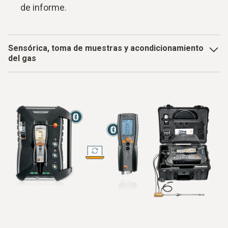
de informe.
Sensórica, toma de muestras y acondicionamiento
del gas
En un sistema típico, el gas de combustión caliente se
toma mediante una sonda calefactada y se conduce a
través de una línea calefactada hasta una unidad de
acondicionamiento de gas. Allí se separan el condensado y
el polvo antes de que el gas acondicionado llegue a las
cámaras de medición. Sensores como canales de medición
NDIR para CO y CO
o celdas electroquímicas para O
, NO,
2
2
NO
y SO
convierten la composición química del gas en
2
2
señales eléctricas a partir de las cuales se calculan las
concentraciones.
Según la aplicación, se combinan diferentes componentes.
En instrumentos compactos y móviles, la toma de