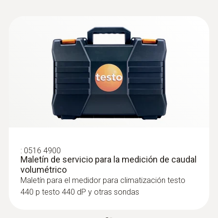
Sondas de temperatura
:
0516 4900
Maletín de servicio para la medición de caudal
:
0560 1805
volumétrico
testo 805i - Termómetro por infrarrojos
Maletín para el medidor para climatización testo
con manejo a través de teléfono
440 p testo 440 dP y otras sondas
inteligente
Medición sin contacto por infrarrojos de la
temperatura superficial