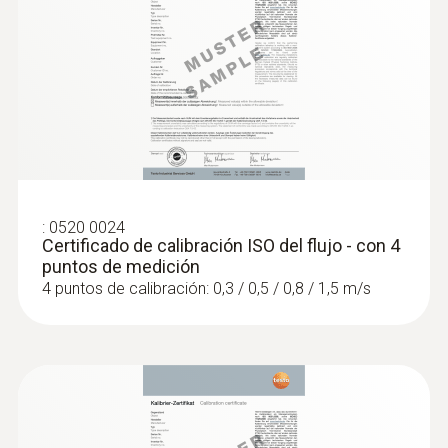
:
0632 1551
®
Sonda de CO₂ (digital) - con Bluetooth
incl. sensor de humedad y temperatura
Intuitiva: El menú de medición claramente
:
0520 0024
estructurado para mediciones a largo plazo
Certificado de calibración ISO del flujo - con 4
así como para la determinación paralela de
puntos de medición
la concentración de CO₂ humedad y
4 puntos de calibración: 0,3 / 0,5 / 0,8 / 1,5 m/s
temperatura ambiente en interiores