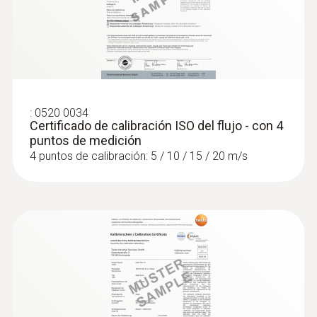
:
0520 0034
Certificado de calibración ISO del flujo - con 4
puntos de medición
4 puntos de calibración: 5 / 10 / 15 / 20 m/s
:
0632 1271
®
Sonda de CO (digital) - con Bluetooth
Intuitiva: El menú de medición claramente
estructurado para la medición a largo plazo
así como para determinar la concentración
de CO en recintos interiores, p. ej. en salas
de calefacción