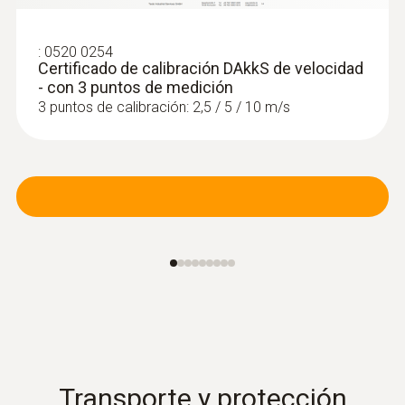
:
0520 0254
Certificado de calibración DAkkS de velocidad
- con 3 puntos de medición
3 puntos de calibración: 2,5 / 5 / 10 m/s
:
0560 1510
testo 510i - Manómetro diferencial con
manejo a través de teléfono inteligente
Medición de la presión durante el flujo de
gas y la presión en reposo
Transporte y protección