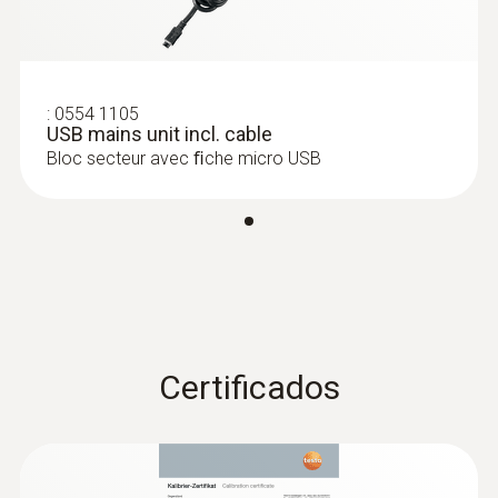
:
0635 0551
:
0554 1105
Sonda Lux (digital) - para medir la
USB mains unit incl. cable
intensidad lumínica, con cable
Bloc secteur avec ﬁche micro USB
Intuitiva: Menús de medición claramente
estructurados para mediciones a largo plazo
así como la valoración de la intensidad
lumínica según la curva V-Lambda (apta para
todas las fuentes de luz comunes)
Certificados