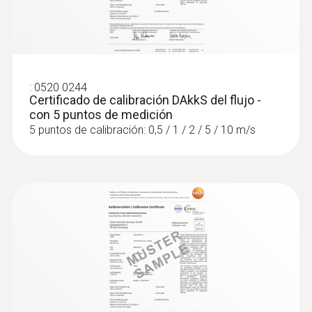
:
0520 0244
Certificado de calibración DAkkS del flujo -
con 5 puntos de medición
5 puntos de calibración: 0,5 / 1 / 2 / 5 / 10 m/s
:
0632 1272
Sonda de CO (digital) - con cable
Intuitiva: El menú de medición claramente
estructurado para la medición a largo plazo
así como para determinar la concentración
de CO en recintos interiores, p. ej. en salas
de calefacción