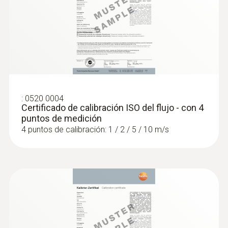
:
0520 0004
Certificado de calibración ISO del flujo - con 4
:
0632 1550
puntos de medición
Cabezal de la sonda de CO₂ incl. sensor
de humedad y temperatura
4 puntos de calibración: 1 / 2 / 5 / 10 m/s
Intuitivo: Cálculo paralelo de la
concentración de CO₂, humedad y
temperatura del aire en interiores incl.
medición a largo plazo