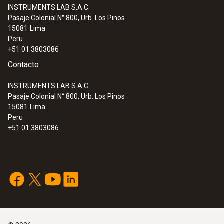
°C; exactitud de hasta ±0,2 °C
INSTRUMENTS LAB S.A.C.
Pasaje Colonial N° 800, Urb. Los Pinos
15081
Lima
Peru
+51 01 3803086
Contacto
INSTRUMENTS LAB S.A.C.
Pasaje Colonial N° 800, Urb. Los Pinos
15081
Lima
Peru
+51 01 3803086
:
0615 1712
Sonda de aire robusta - con sensor de
temperatura NTC
Rango de medición desde -50 hasta +125
°C; exactitud de hasta ±0,2 °C