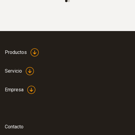
Productos
Servicio
Empresa
:
0615 1212
Sonda de inmersión/penetración
estanca con sensor de temperatura
NTC - con sensor de temperatura NTC
Contacto
Rango de medición desde -50 hasta +150