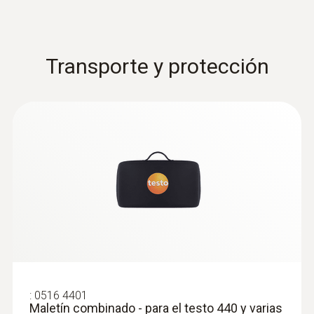
Transporte y protección
:
0632 1550
Cabezal de la sonda de CO₂ incl. sensor
de humedad y temperatura
Intuitivo: Cálculo paralelo de la
concentración de CO₂, humedad y
temperatura del aire en interiores incl.
medición a largo plazo
:
0516 4401
Maletín combinado - para el testo 440 y varias