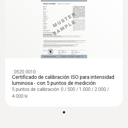
:
0632 1551
®
Sonda de CO₂ (digital) - con Bluetooth
incl. sensor de humedad y temperatura
Intuitiva: El menú de medición claramente
:
0520 0010
estructurado para mediciones a largo plazo
Certificado de calibración ISO para intensidad
así como para la determinación paralela de
luminosa - con 5 puntos de medición
la concentración de CO₂ humedad y
5 puntos de calibración: 0 / 500 / 1.000 / 2.000 /
temperatura ambiente en interiores
4.000 lx