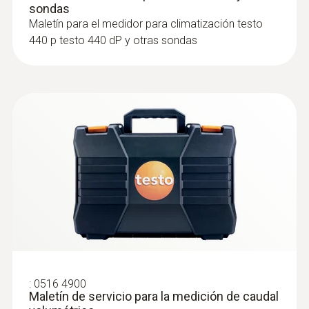
sondas
Maletín para el medidor para climatización testo
440 p testo 440 dP y otras sondas
:
0632 1271
®
Sonda de CO (digital) - con Bluetooth
Intuitiva: El menú de medición claramente
estructurado para la medición a largo plazo
así como para determinar la concentración
de CO en recintos interiores, p. ej. en salas
:
0516 4900
de calefacción
Maletín de servicio para la medición de caudal