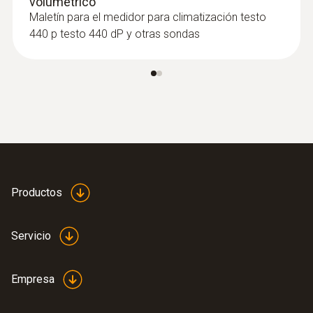
volumétrico
Maletín para el medidor para climatización testo
440 p testo 440 dP y otras sondas
Productos
:
0632 1272
Sonda de CO (digital) - con cable
Servicio
Intuitiva: El menú de medición claramente
estructurado para la medición a largo plazo
Empresa
así como para determinar la concentración
de CO en recintos interiores, p. ej. en salas