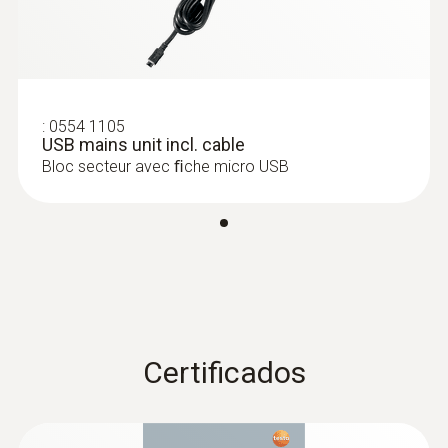
:
0635 0551
:
0554 1105
Sonda Lux (digital) - para medir la
USB mains unit incl. cable
intensidad lumínica, con cable
Bloc secteur avec ﬁche micro USB
Intuitiva: Menús de medición claramente
estructurados para mediciones a largo plazo
así como la valoración de la intensidad
lumínica según la curva V-Lambda (apta para
todas las fuentes de luz comunes)
Certificados