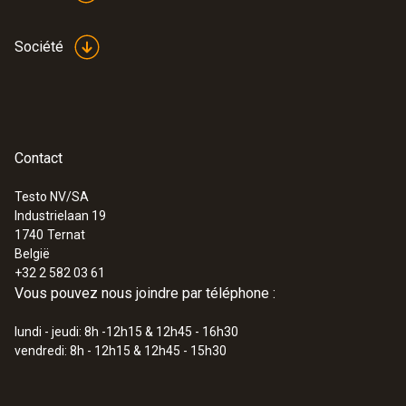
Longueur de la pointe du tube de sonde
Société
17 mm
Normes
Contact
EN 13485
Testo NV/SA
Autonomie
Industrielaan 19
1740
Ternat
350 h
België
+32 2 582 03 61
Vous pouvez nous joindre par téléphone :
Type de pile
lundi - jeudi: 8h -12h15 & 12h45 - 16h30
Pile bouton (3 V, CR 2032)
vendredi: 8h - 12h15 & 12h45 - 15h30
Eclairage de l'écran