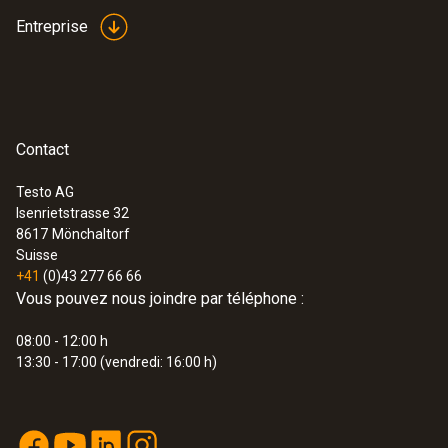
Couleur du produit
Entreprise
Noir; silver
:
0632 3307
Poids
Analyseur de combustion testo 330-2
LL - Analyseur de combustion
Contact
346 g
professionnel
Testo AG
Isenrietstrasse 32
8617
Mönchaltorf
Suisse
+41
(0)43 277 66 66
Vous pouvez nous joindre par téléphone :
08:00 - 12:00 h
13:30 - 17:00 (vendredi: 16:00 h)