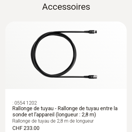
Accessoires
Longueur de câble
2.2 m
Diamètre du tube de sonde
8 mm
:
0632 3340
Couleur du produit
testo 340 - Analyseur de combustion
pour l'industrie
Noir; silver
Température maximum
:
0554 1202
Rallonge de tuyau - Rallonge de tuyau entre la
sonde et l’appareil (longueur : 2,8 m)
1'000 °C
Rallonge de tuyau de 2,8 m de longueur
CHF 233.00