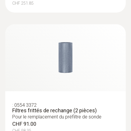
Raccord
CHF 251.85
bayonet
:
0632 3510
testo 350 - Coffret d’analyse pour
système d’analyse de combustion
:
0554 3372
Filtres frittés de rechange (2 pièces)
Pour le remplacement du préfiltre de sonde
CHF 91.00
CHF 98.35