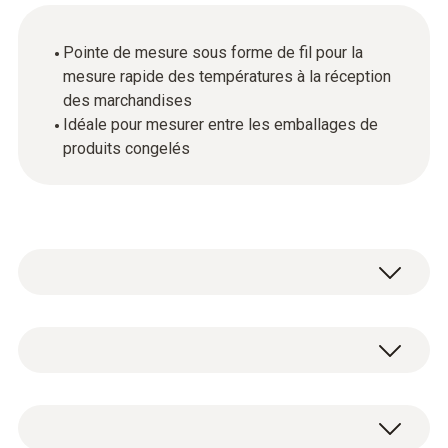
Pointe de mesure sous forme de fil pour la
mesure rapide des températures à la réception
des marchandises
Idéale pour mesurer entre les emballages de
produits congelés
Température - TC de type T (Cu-CuNi)
Étendue de mesure
1 pointe de mesure avec connecteur TC de
-50 à +350 °C
type T.