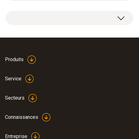
Précision
±0,5 °C (-40 à +133 °C)
Classe 1 Etendue de mesure restante
Temps de réponse
Declaration of
Produits
Conformity according to
(
48.6 KB
)
5 s
Reg. (EU) 1935/2004
Service
1) Selon la norme EN 60584-2, la précision de
la classe 1 et classe 2 se rapporte à -40 ...
Secteurs
+350 °C (type T).
Connaissances
Données techniques générales
Entreprise
:
0563 1080