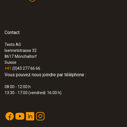
Poids
testo 108 - Thermomètre alimentaire
CHF 138.00
10 g
CHF 149.20
Dimensions
Contact
530 mm
Testo AG
Isenrietstrasse 32
8617
Mönchaltorf
Diamètre du tube de sonde
Suisse
+41
(0)43 277 66 66
1,5 mm
Vous pouvez nous joindre par téléphone :
08:00 - 12:00 h
Matériau du produit / du boîtier
13:30 - 17:00 (vendredi: 16:00 h)
acier inoxydable
:
0572 1753
Longueur du tube de sonde
testo 175 T3 -
Enregistreur de température