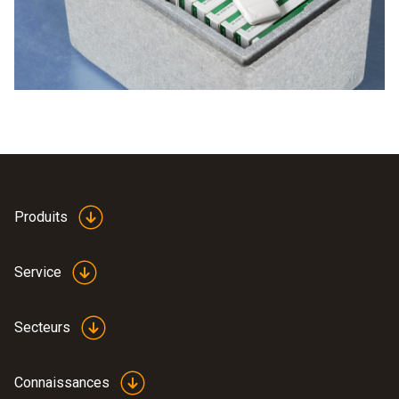
Cela prend du temps... Un temps que vous pourriez
épargner en utilisant des enregistreurs de données WiFi.
Les enregistreurs de données WiFi enregistrent
automatiquement les températures et l’humidité. Les
valeurs de mesure sont transmises sur PC ou Smartphone
et peuvent y être consultées.
Produits
Service
Secteurs
Connaissances