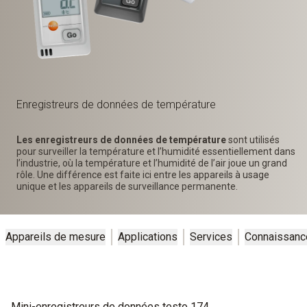
Enregistreurs de données de température
Les enregistreurs de données de température
sont utilisés
pour surveiller la température et l’humidité essentiellement dans
l’industrie, où la température et l’humidité de l’air joue un grand
rôle. Une différence est faite ici entre les appareils à usage
unique et les appareils de surveillance permanente.
Appareils de mesure
Applications
Services
Connaissanc
Mini-enregistreurs de données testo 174