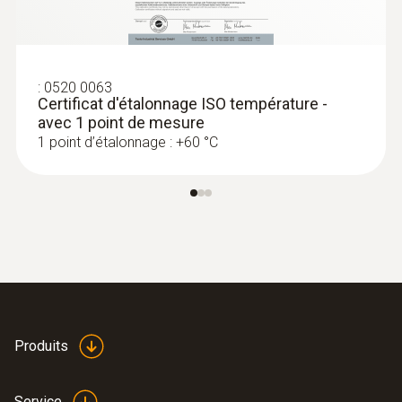
4 999,00 €
5 998,80 €
*Cable length per probe
:
0520 0063
Certificat d'étalonnage ISO température -
avec 1 point de mesure
1 point d’étalonnage : +60 °C
:
0563 0400 71
Produits
testo 400 Kit de mesure pour la
ventilation avec sonde à fil chaud
Service