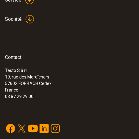
Société
Contact
Testo S.à.r.l.
19, rue des Maraîchers
57602
FORBACH Cedex
France
03 87 29 29 00
:
0563 0400 73
testo 400 Kit de mesure pour la
ventilation avec sonde à fil chaud
3 389,00 €
4 066,80 €