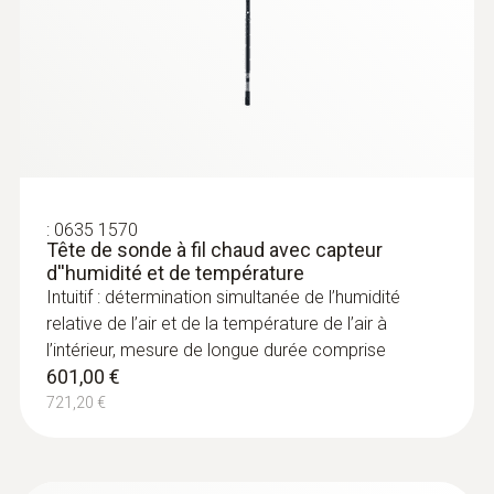
:
0635 1570
Tête de sonde à fil chaud avec capteur
d''humidité et de température
:
0636 9770
Intuitif : détermination simultanée de l’humidité
Tête de sonde d'humidité et de
relative de l’air et de la température de l’air à
température très précise
Intuitif : détermination simultanée de
l’intérieur, mesure de longue durée comprise
601,00 €
l’humidité relative de l’air et de la température
de l’air à l’intérieur, mesure de longue durée
721,20 €
comprise
446,00 €
535,20 €