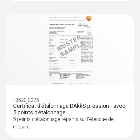
:
0632 1271
Sonde de CO (numérique) - avec
®
Bluetooth
Intuitif : menu de mesure clairement structuré
:
0520 0225
pour la mesure de longue durée ainsi que
Certificat d'étalonnage DAkkS pression - avec
5 points d’étalonnage
détermination du CO à l’intérieur, p.ex. dans
5 points d’étalonnage répartis sur l’étendue de
les chaufferies
mesure
426,00 €
511,20 €