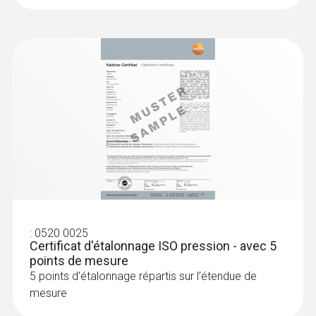
:
0632 1550
Tête de sonde de CO₂ avec capteur
d'humidité et de température
Intuitif : détermination simultanée de la
concentration en CO₂, de l’humidité de l’air et
de la température de l’air à l’intérieur, mesure
de longue durée comprise
482,00 €
:
0520 0025
Certificat d'étalonnage ISO pression - avec 5
578,40 €
points de mesure
5 points d’étalonnage répartis sur l’étendue de
mesure