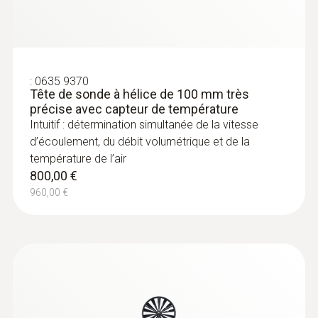
:
0636 9771
Sonde d'humidité et de température
très précise (numérique) - avec
®
Bluetooth
Intuitif : menu de mesure clairement structuré
:
0635 9370
pour la mesure de longue durée ainsi que
Tête de sonde à hélice de 100 mm très
précise avec capteur de température
détermination simultanée de l’humidité
Intuitif : détermination simultanée de la vitesse
relative de l’air et de la température de l’air à
d’écoulement, du débit volumétrique et de la
l’intérieur
température de l’air
536,00 €
800,00 €
643,20 €
960,00 €