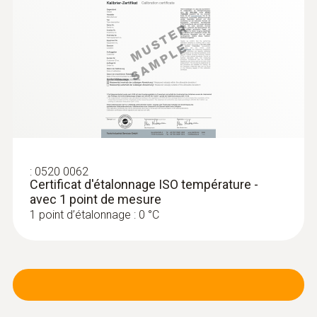
:
0520 0062
Certificat d'étalonnage ISO température -
avec 1 point de mesure
:
0636 9732
Sonde d'humidité et de température
1 point d’étalonnage : 0 °C
(numérique) - avec fil
Intuitif : menu de mesure clairement structuré
pour la mesure de longue durée ainsi que
détermination simultanée de l’humidité
relative de l’air et de la température de l’air à
l’intérieur