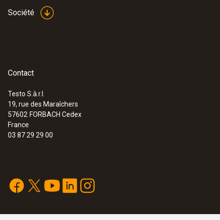
au repos
Société
127,00 €
152,40 €
Contact
Testo S.à.r.l.
19, rue des Maraîchers
57602
FORBACH Cedex
France
03 87 29 29 00
:
0560 2549 02
testo 549i - Manomètre haute pression
à commande via Smartphone