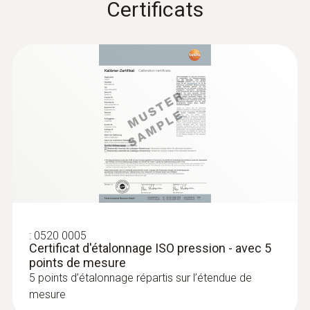
Certificats
:
0632 1552
Sonde de CO₂ (numérique) - avec
capteur d’humidité et de température,
avec fil
Intuitif : menu de mesure clairement structuré
pour la mesure de longue durée ainsi que
détermination simultanée du CO₂, de
l’humidité de l’air et de la température de l’air
à l’intérieur
557,00 €
668,40 €
:
0520 0005
Certificat d'étalonnage ISO pression - avec 5
points de mesure
5 points d’étalonnage répartis sur l’étendue de
mesure