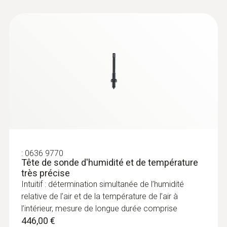
:
0615 1912
Sonde de contact étanche (CTN) avec
raccord TUC
Capteur de température CTN
99,00 €
118,80 €
:
0636 9770
Tête de sonde d'humidité et de température
très précise
Intuitif : détermination simultanée de l’humidité
relative de l’air et de la température de l’air à
l’intérieur, mesure de longue durée comprise
446,00 €