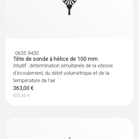
:
0636 9772
Sonde d'humidité et de température
:
0635 9430
très précise (numérique) - avec fil
Tête de sonde à hélice de 100 mm
Intuitif : menu de mesure clairement structuré
Intuitif : détermination simultanée de la vitesse
pour la mesure de longue durée ainsi que
d’écoulement, du débit volumétrique et de la
détermination simultanée de l’humidité
température de l’air
363,00 €
relative de l’air et de la température de l’air à
l’intérieur
435,60 €
496,00 €
595,20 €