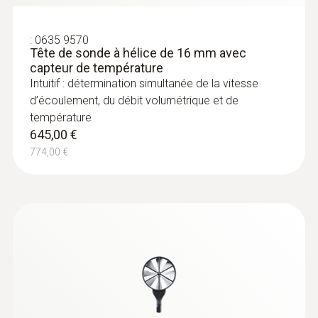
Intuitif : détermination simultanée de
l’humidité relative de l’air et de la température
de l’air à l’intérieur, mesure de longue durée
:
0635 9570
Tête de sonde à hélice de 16 mm avec
comprise
capteur de température
109,00 €
Intuitif : détermination simultanée de la vitesse
130,80 €
d’écoulement, du débit volumétrique et de
température
645,00 €
774,00 €