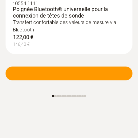
:
0554 1111
pour la mesure de longue durée ainsi que
Poignée Bluetooth® universelle pour la
détermination simultanée du CO₂, de
connexion de têtes de sonde
l’humidité de l’air et de la température de l’air
Transfert confortable des valeurs de mesure via
à l’intérieur
Bluetooth
595,00 €
122,00 €
714,00 €
146,40 €