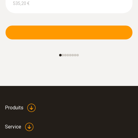
535,20 €
Sondes de pression
Produits
:
0560 1510
testo 510i - manomètre différentiel
Service
avec commande Smartphone
Mesure de la pression de gaz dynamique et