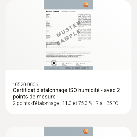
:
0636 9731
Sonde d''humidité et de température
®
(numérique) - avec Bluetooth
Intuitif : menu de mesure clairement structuré
pour la mesure de longue durée ainsi que
:
0520 0006
détermination simultanée de l’humidité
Certificat d'étalonnage ISO humidité - avec 2
relative de l’air et de la température de l’air à
points de mesure
l’intérieur
2 points d’étalonnage : 11,3 et 75,3 %HR à +25 °C
214,00 €
256,80 €