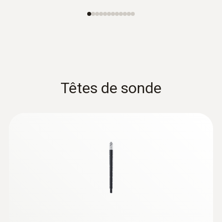
173,00 €
207,60 €
Têtes de sonde
:
0636 9730
Tête de sonde d'humidité et de
température