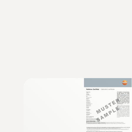
Données techniques générales
:
0563 0002 32
Kit CVC Ultimate testo Smart Probes
1 004,00 €
1 204,80 €