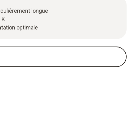
iculièrement longue
 K
ntation optimale