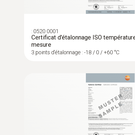
:
0520 0001
Certificat d'étalonnage ISO température
mesure
3 points d’étalonnage : -18 / 0 / +60 °C
:
0563 1080
testo 108 - Thermomètre alimentaire
117,00 €
140,40 €