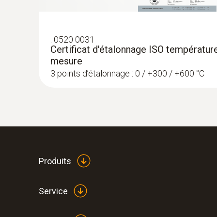
:
0520 0031
Certificat d'étalonnage ISO température
mesure
3 points d’étalonnage : 0 / +300 / +600 °C
:
0572 1763
testo 176 T3 - Enregistreur de données
481,00 €
Produits
577,20 €
Service