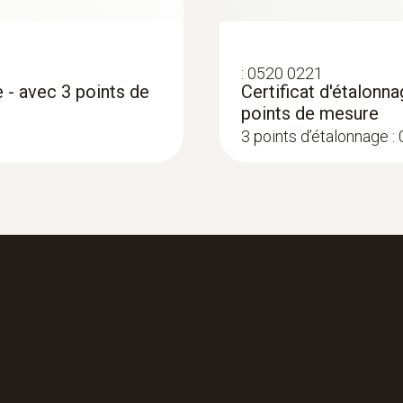
:
0520 0221
 - avec 3 points de
Certificat d'étalon
points de mesure
3 points d’étalonnage :
:
0572 1764
 de température
testo 176 T4 - Enre
474,00 €
568,80 €