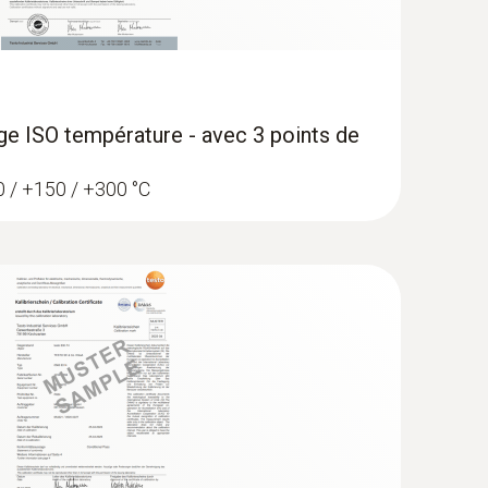
age ISO température - avec 3 points de
 0 / +150 / +300 °C
gistreur de température