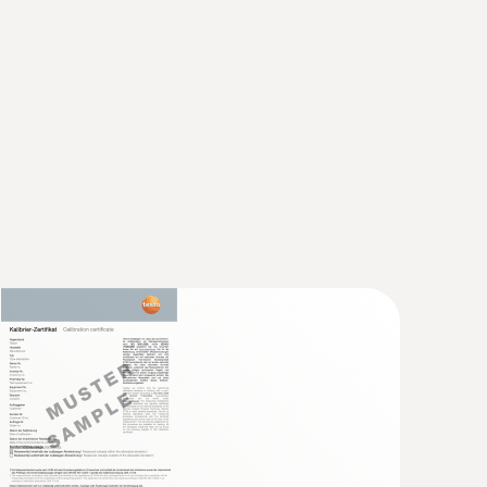
e rapporte à -40...+1000°C (type K) ; classe 2 à
testo 440