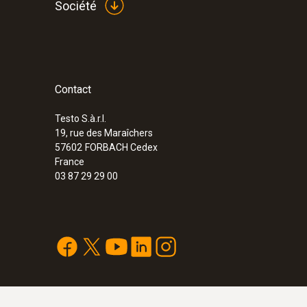
Société
Contact
Testo S.à.r.l.
19, rue des Maraîchers
57602
FORBACH Cedex
France
03 87 29 29 00