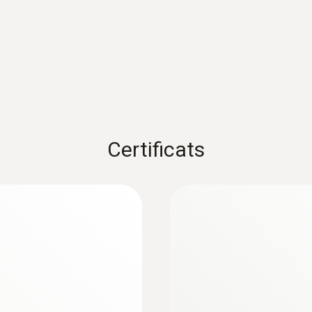
1) Selon la norme EN 60584-1, la précision de la classe 1 s
-40...+1200°C (type K) ; classe 3 à -200...+40°C (type K).
Poids
54 g
Certificats
Dimensions
:
0563 4412
1045 x 3 x 3 mm
Kit de laboratoire 
Diamètre de la pointe du tube de sonde
3 mm