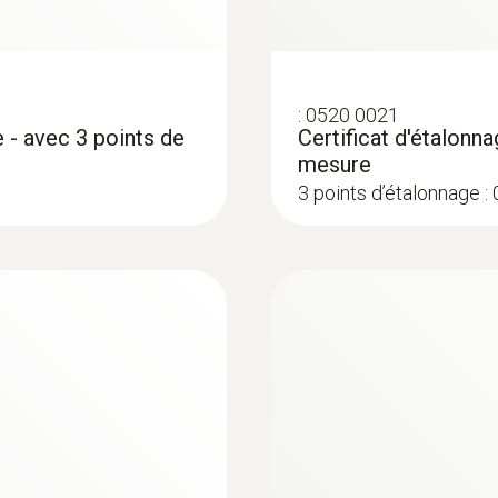
Longueur du tube de sonde
1 000 mm
:
0520 0021
Couleur du produit
 - avec 3 points de
Certificat d'étalonn
mesure
argent; Noir
3 points d’étalonnage :
:
0572 1753
testo 175 T3 - Enre
250,00 €
300,00 €