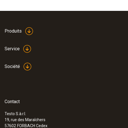
Produits
Service
Société
Contact
Testo S.à.r.l.
19, rue des Maraîchers
57602
FORBACH Cedex