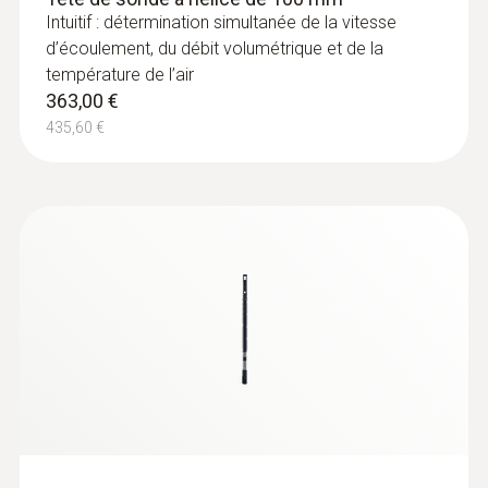
Mesure des hautes et basses pressions
Intuitif : détermination simultanée de la vitesse
93,00 €
d’écoulement, du débit volumétrique et de la
111,60 €
température de l’air
363,00 €
435,60 €
Sondes de température