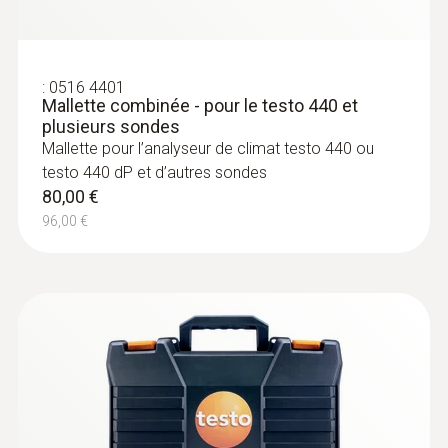
:
0516 4401
Mallette combinée - pour le testo 440 et
plusieurs sondes
Mallette pour l’analyseur de climat testo 440 ou
testo 440 dP et d’autres sondes
80,00 €
96,00 €
:
0636 9770
Tête de sonde d'humidité et de
température très précise
Intuitif : détermination simultanée de
l’humidité relative de l’air et de la température
de l’air à l’intérieur, mesure de longue durée
comprise
446,00 €
535,20 €