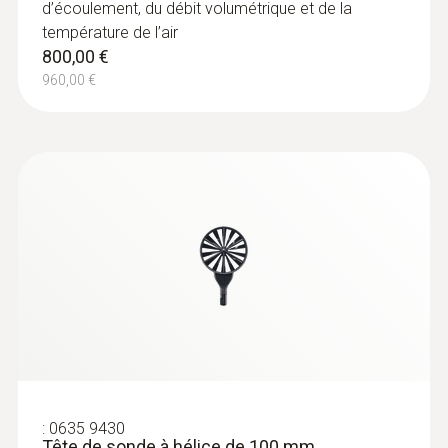
au repos
d’écoulement, du débit volumétrique et de la
127,00 €
température de l’air
152,40 €
800,00 €
960,00 €
:
0560 2549 02
testo 549i - Manomètre haute pression
:
0635 9430
à commande via Smartphone
Tête de sonde à hélice de 100 mm