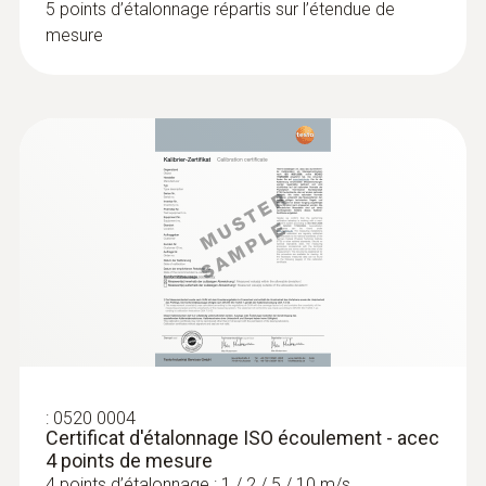
5 points d’étalonnage répartis sur l’étendue de
mesure
:
0636 9731
Sonde d''humidité et de température
®
(numérique) - avec Bluetooth
Intuitif : menu de mesure clairement structuré
pour la mesure de longue durée ainsi que
détermination simultanée de l’humidité
relative de l’air et de la température de l’air à
l’intérieur
214,00 €
256,80 €
:
0520 0004
Certificat d'étalonnage ISO écoulement - acec
4 points de mesure
4 points d’étalonnage : 1 / 2 / 5 / 10 m/s