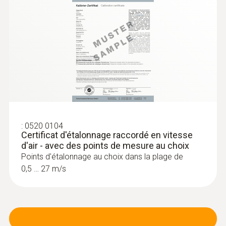
:
0636 9771
Sonde d'humidité et de température
très précise (numérique) - avec
®
Bluetooth
Intuitif : menu de mesure clairement structuré
pour la mesure de longue durée ainsi que
détermination simultanée de l’humidité
relative de l’air et de la température de l’air à
l’intérieur
536,00 €
643,20 €
:
0520 0104
Certificat d'étalonnage raccordé en vitesse
d'air - avec des points de mesure au choix
Points d'étalonnage au choix dans la plage de
0,5 … 27 m/s