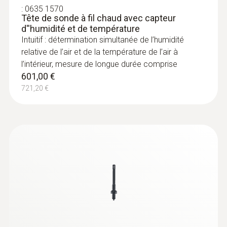
:
0635 1570
Tête de sonde à fil chaud avec capteur
d''humidité et de température
Intuitif : détermination simultanée de l’humidité
relative de l’air et de la température de l’air à
l’intérieur, mesure de longue durée comprise
:
0560 1805
601,00 €
testo 805i - thermomètre infrarouge
721,20 €
avec commande Smartphone
mesures infrarouges de la température sans
contact
93,00 €
111,60 €