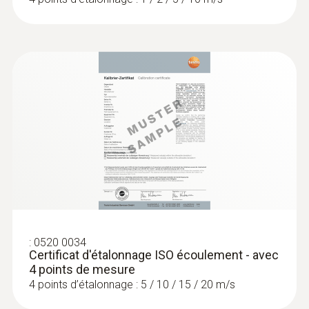
:
0636 9732
Sonde d'humidité et de température
(numérique) - avec fil
Intuitif : menu de mesure clairement structuré
:
0520 0034
pour la mesure de longue durée ainsi que
Certificat d'étalonnage ISO écoulement - avec
détermination simultanée de l’humidité
4 points de mesure
relative de l’air et de la température de l’air à
4 points d’étalonnage : 5 / 10 / 15 / 20 m/s
l’intérieur