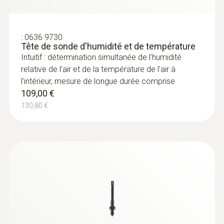
:
0636 9730
Tête de sonde d'humidité et de température
Intuitif : détermination simultanée de l’humidité
relative de l’air et de la température de l’air à
l’intérieur, mesure de longue durée comprise
:
0615 1212
109,00 €
Sonde d'immersion / de pénétration
130,80 €
étanche - avec capteur de température
CTN
Étendue de mesure de -50 à +150 °C,
précision jusqu’à 0,2 °C
84,00 €
100,80 €