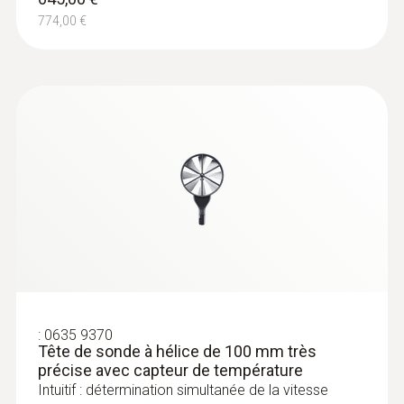
774,00 €
Sondes de pression
:
0560 1510
:
0635 9370
testo 510i - manomètre différentiel
Tête de sonde à hélice de 100 mm très
avec commande Smartphone
précise avec capteur de température
Mesure de la pression de gaz dynamique et
Intuitif : détermination simultanée de la vitesse