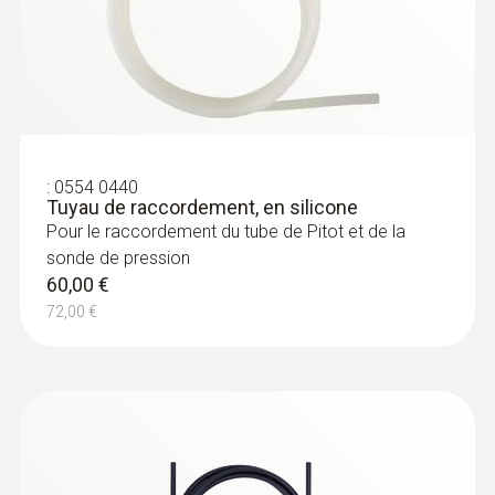
:
0554 0960
:
0632 1550
Télescope extensible (longueur jusqu’à
:
0554 0440
Tête de sonde de CO₂ avec capteur
Tuyau de raccordement, en silicone
1 m) pour sondes d'écoulement
d'humidité et de température
Pour le raccordement du tube de Pitot et de la
Déployé, le télescope présente une longueur
Intuitif : détermination simultanée de la
sonde de pression
de 1,0 m
concentration en CO₂, de l’humidité de l’air et
60,00 €
de la température de l’air à l’intérieur, mesure
72,00 €
de longue durée comprise
482,00 €
578,40 €