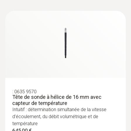
:
0615 1912
Sonde de contact étanche (CTN) avec
raccord TUC
Capteur de température CTN
99,00 €
118,80 €
:
0635 9570
Tête de sonde à hélice de 16 mm avec
capteur de température
Intuitif : détermination simultanée de la vitesse
d’écoulement, du débit volumétrique et de
température
645,00 €