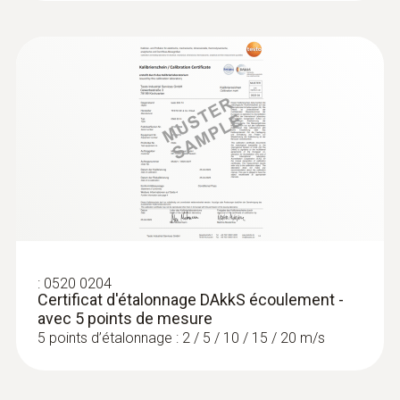
173,00 €
207,60 €
:
0520 0204
Certificat d'étalonnage DAkkS écoulement -
avec 5 points de mesure
5 points d’étalonnage : 2 / 5 / 10 / 15 / 20 m/s
:
0636 9730
Tête de sonde d'humidité et de
température
Intuitif : détermination simultanée de