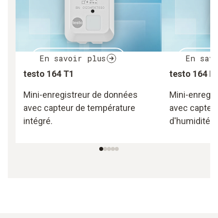
En savoir plus
En sav
testo 164 T1
testo 164 H
Mini-enregistreur de données
Mini-enregi
avec capteur de température
avec capteur
intégré.
d'humidité i