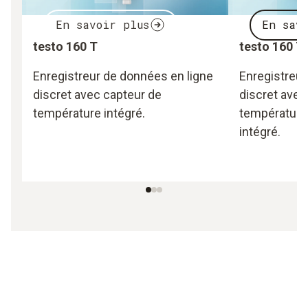
En savoir plus
En sav
testo 160 T
testo 160 T
Enregistreur de données en ligne
Enregistreur
discret avec capteur de
discret avec
température intégré.
température 
intégré.