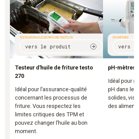
TESTEUR D'HUILE DE FRITURE TESTO 270
PH-MÈTRES
vers le produit
vers l
Testeur d'huile de friture testo
pH-mètres
270
Idéal pour m
Idéal pour l’assurance-qualité
pH dans les 
concernant les processus de
solides, vis
friture. Vous respectez les
des aliments
limites critiques des TPM et
pouvez changer l’huile au bon
moment.