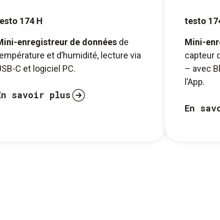
testo 174 H
testo 17
Mini-enregistreur de données
de
Mini-enr
empérature et d’humidité, lecture via
capteur 
SB-C et logiciel PC.
– avec B
l’App.
En savoir plus
En sav