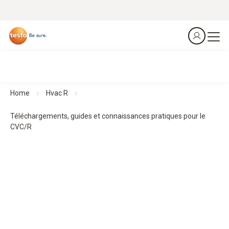
Home
Hvac R
Téléchargements, guides et connaissances pratiques pour le
CVC/R
Téléchargements, guides et connaissances pratiques
Des guides pratiques et des connaissances de terrain
accompagnent la planification, la mise en œuvre et le
contrôle – pour des processus structurés et des résultats