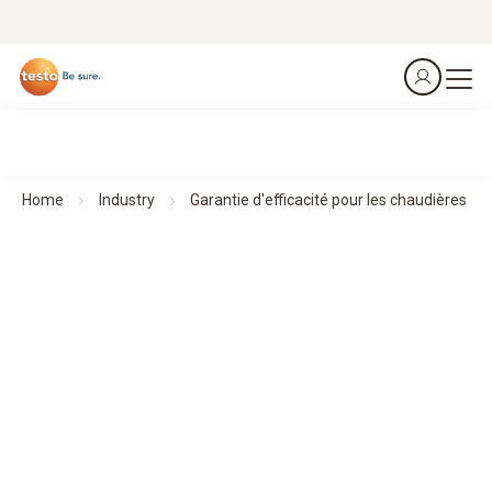
Home
Industry
Garantie d'efficacité pour les chaudières
Les analyseurs de combustion testo 340 et testo 350
Installations à chaudière
Contrôler les émissions. Optimisez les réglages de la
chaudière.
Télécharger l’exemple d’application
comme PDF