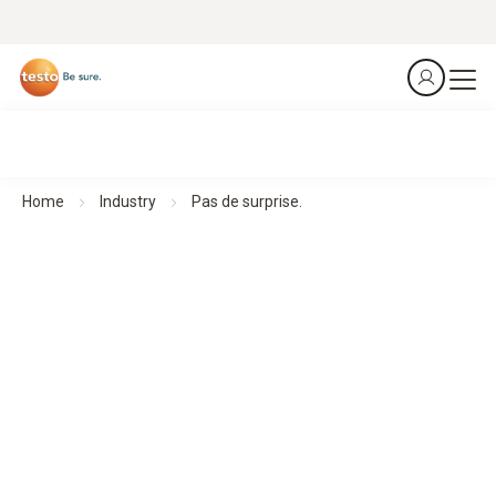
Home
Industry
Pas de surprise.
Pas de surprise.
Surveillez tous les paramètres ambiants importants – de
manière automatique, fiable, sûre. Pour des processus
stables et des opérations efficaces. En permanence.
Partout. Tout le temps.
Découvrir les applications de