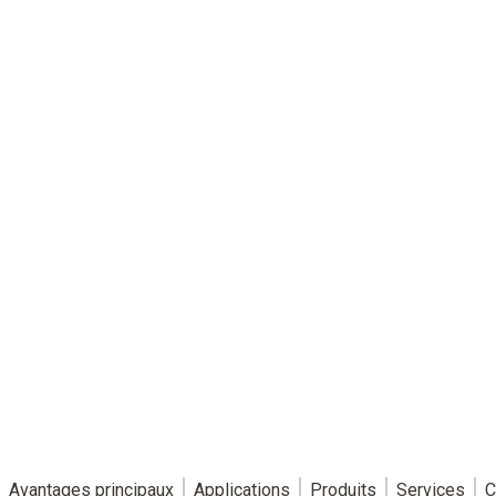
monitoring
Avantages principaux
Applications
Produits
Services
C