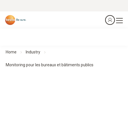
Home
Industry
Monitoring pour les bureaux et bâtiments publics
La surveillance des conditions ambiantes pour les bureaux
et bâtiments publics.
Surveillez en permanence les paramètres du climat
intérieur comme la température, l’humidité de l’air et le CO
2
pour assurer un environnement sain, l’efficacité énergétique