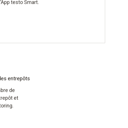
l’App testo Smart.
des entrepôts
mbre de
trepôt et
oring.