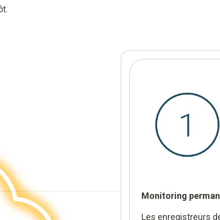
t.
Monitoring perman
Les enregistreurs 