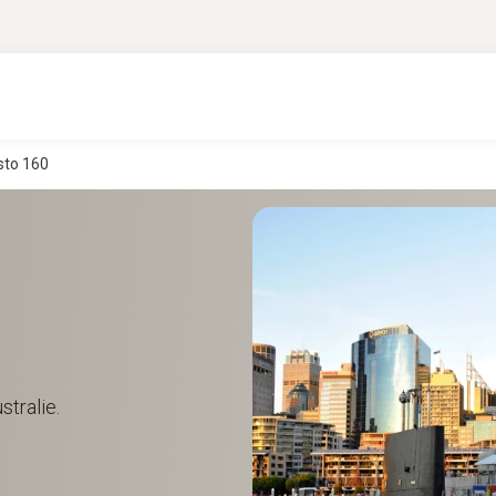
sto 160
stralie.