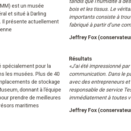
tandis que l'humidité a des
ANMM) est un musée
bois et les tissus. Le vérit
al et situé à Darling
importants consiste à trouv
. Il présente actuellement
fabriqué à partir d’une co
lienne
Jeffrey Fox (conservateu
Résultats
é spécialement pour la
«J'ai été impressionné par 
ans les musées. Plus de 40
communication. Dans le pa
 emplacements de stockage
avec des entrepreneurs et 
 Museum, donnant à l’équipe
responsable de service Tes
our prendre de meilleures
immédiatement à toutes v
trésors maritimes
Jeffrey Fox (conservateu