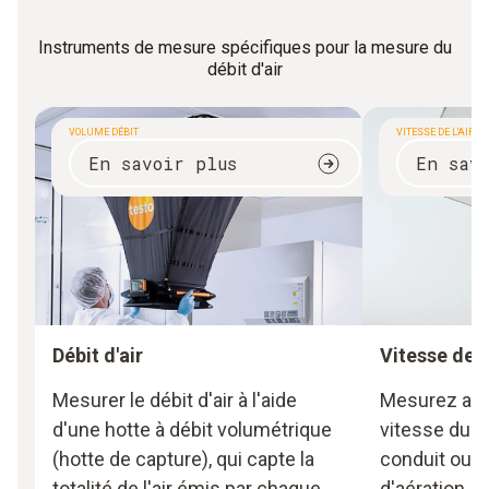
Instruments de mesure spécifiques pour la mesure du
débit d'air
VOLUME DÉBIT
VITESSE DE L'AIR
En savoir plus
En sav
Débit d'air
Vitesse de l'
Mesurer le débit d'air à l'aide
Mesurez avec
d'une hotte à débit volumétrique
vitesse du fl
(hotte de capture), qui capte la
conduit ou 
totalité de l'air émis par chaque
d'aération, c