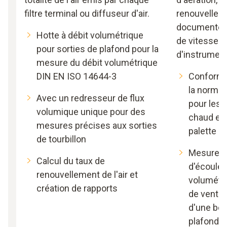
filtre terminal ou diffuseur d'air.
renouvellemen
documentez 
Hotte à débit volumétrique
de vitesse du 
pour sorties de plafond pour la
d'instrumen
mesure du débit volumétrique
DIN EN ISO 14644-3
Conformi
la norme
Avec un redresseur de flux
pour les 
volumique unique pour des
chaud et
mesures précises aux sorties
palette
de tourbillon
Mesure ex
Calcul du taux de
d'écoulem
renouvellement de l'air et
volumétri
création de rapports
de ventil
d'une bou
plafond