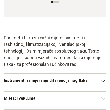
Parametri tlaka su važni mjerni parametri u
rashladnoj, klimatizacijskoj i ventilacijskoj
tehnologiji. Osim mjerača apsolutnog tlaka, Testo
nudi cijeli raspon važnih instrumenata za mjerenje
tlaka - za profesionalan i učinkovit rad.
Instrumenti za mjerenje diferencijalnog tlaka
Uvijek koristite pogodan senzor tlaka. Jer inače može doći
Mjerači vakuuma
do mjernih pogrešaka sa ozbiljnim posljedicama. Testo vam
nudi savršen instrument za mjerenje tlaka za svaku prigodu.