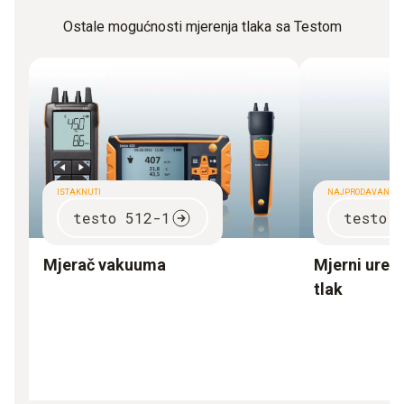
Ostale mogućnosti mjerenja tlaka sa Testom
ISTAKNUTI
NAJPRODAVANIJI
testo 512-1
testo 
Mjerač vakuuma
Mjerni uređa
tlak