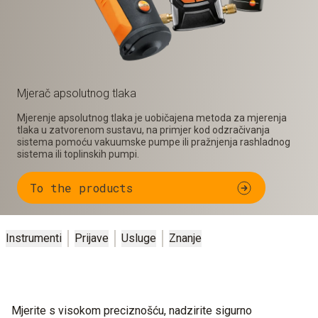
Mjerač apsolutnog tlaka
Mjerenje apsolutnog tlaka je uobičajena metoda za mjerenja
tlaka u zatvorenom sustavu, na primjer kod odzračivanja
sistema pomoću vakuumske pumpe ili pražnjenja rashladnog
sistema ili toplinskih pumpi.
To the products
Instrumenti
Prijave
Usluge
Znanje
Mjerite s visokom preciznošću, nadzirite sigurno