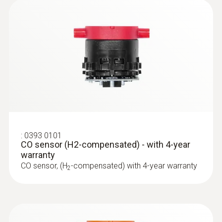
:
0393 0101
CO sensor (H2-compensated) - with 4-year
:
0600 9765
Solid fuel set (probe shaft, adapter)
warranty
Ideal for precise solid fuel measurements
CO sensor, (H
-compensated) with 4-year warranty
2
€ 438,00
€ 547,50