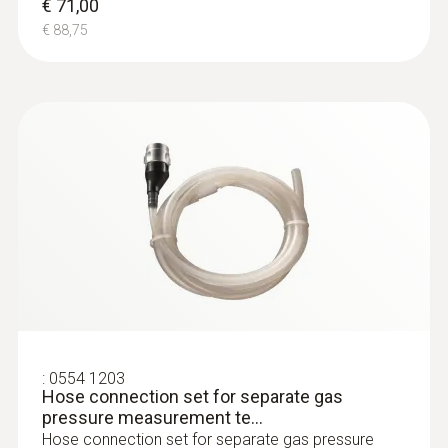
€ 71,00
€ 427,50
€ 88,75
:
0600 9740
Compact basic flue gas probe, 180 mm,
:
0554 1203
Ø 6 mm, Tmax 500 °C
Hose connection set for separate gas
pressure measurement te...
Flue gas path and temperature channel can
Hose connection set for separate gas pressure
be connected to the instrument via a