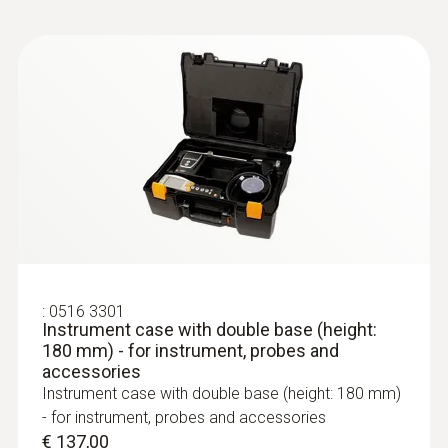
:
0600 9763
:
0516 3301
Modular flue gas probe - 300 mm, Ø 6
Instrument case with double base (height:
mm, Tmax 500°
180 mm) - for instrument, probes and
accessories
Easy probe shaft change via quick-change
Instrument case with double base (height: 180 mm)
click system
- for instrument, probes and accessories
€ 271,00
€ 137,00
€ 338,75