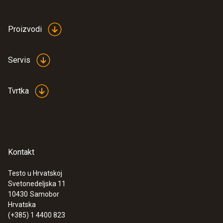
:
0615 5505
Clamp probe with NTC temperature
sensor - for measurements on pipes (Ø
Proizvodi
6-35 mm)
Measuring range from -40 to +125 °C
€ 56,00
Servis
€ 70,00
Tvrtka
Kontakt
Testo u Hrvatskoj
Svetonedeljska 11
10430
Samobor
Hrvatska
(+385) 1 4400 823