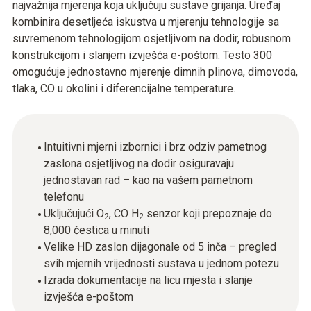
najvažnija mjerenja koja uključuju sustave grijanja. Uređaj
kombinira desetljeća iskustva u mjerenju tehnologije sa
suvremenom tehnologijom osjetljivom na dodir, robusnom
konstrukcijom i slanjem izvješća e-poštom. Testo 300
omogućuje jednostavno mjerenje dimnih plinova, dimovoda,
tlaka, CO u okolini i diferencijalne temperature.
Intuitivni mjerni izbornici i brz odziv pametnog
zaslona osjetljivog na dodir osiguravaju
jednostavan rad – kao na vašem pametnom
telefonu
Uključujući O
, CO H
senzor koji prepoznaje do
2
2
8,000 čestica u minuti
Velike HD zaslon dijagonale od 5 inča – pregled
svih mjernih vrijednosti sustava u jednom potezu
Izrada dokumentacije na licu mjesta i slanje
izvješća e-poštom