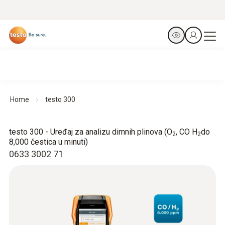
Home
testo 300
testo 300 - Uređaj za analizu dimnih plinova (O
, CO H
do
2
2
8,000 čestica u minuti)
0633 3002 71