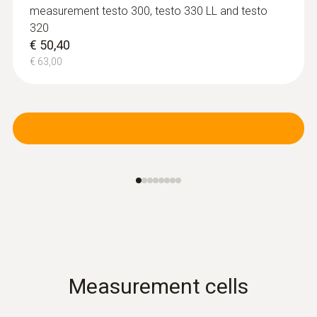
measurement testo 300, testo 330 LL and testo
bayonet lock
320
€ 170,00
€ 50,40
€ 212,50
€ 63,00
Further probes
Measurement cells