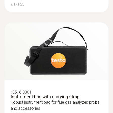
€ 171,25
:
0600 9770
Flexible flue gas probe
:
0516 3001
Instrument bag with carrying strap
For flue gas measurements on heating
Robust instrument bag for flue gas analyzer, probe
system burners
and accessories
€ 342,00