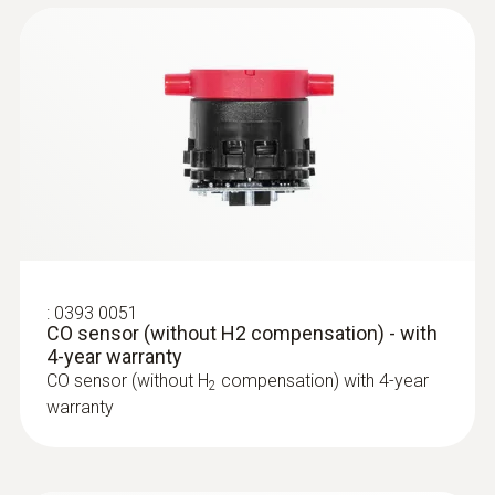
:
0632 1260
Dual wall clearance probe for O2 supply
:
0393 0051
air measurement
CO sensor (without H2 compensation) - with
4-year warranty
Detection of leaks and blockages in the dual
CO sensor (without H
compensation) with 4-year
wall clearance
2
warranty
€ 153,00
€ 191,25