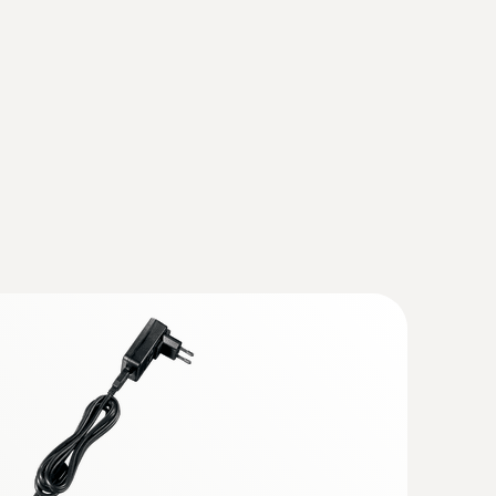
(
893.79 KB
)
- füstgázelemző (O
, CO 4.000 ppm-ig,
2
ető)