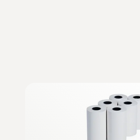
:
0563 0111
testo 110 Food - Univerzális hőmérsék
alkalmazáscsatlakozással
62.700 Ft
79.629 Ft