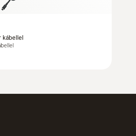
 kábellel
bellel
nyomtatóval - Füstgázelemző (O
, CO
2