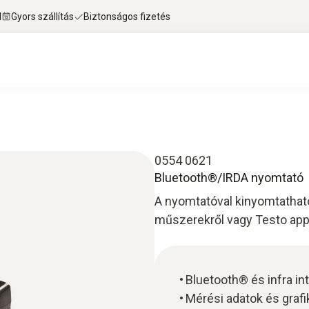
l
Gyors szállítás
Biztonságos fizetés
0554 0621
Bluetooth®/IRDA nyomtató
A nyomtatóval kinyomtatható
műszerekről vagy Testo appl
Bluetooth® és infra i
Mérési adatok és gra