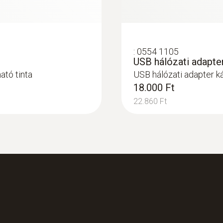
:
0554 1105
USB hálózati adapter
ató tinta
USB hálózati adapter ká
18.000 Ft
22.860 Ft
:
0564 3002 71
 CO 4000 ppm-ig)
testo 300 szett 2 
4000 ppm-ig)
640.000 Ft
812.800 Ft