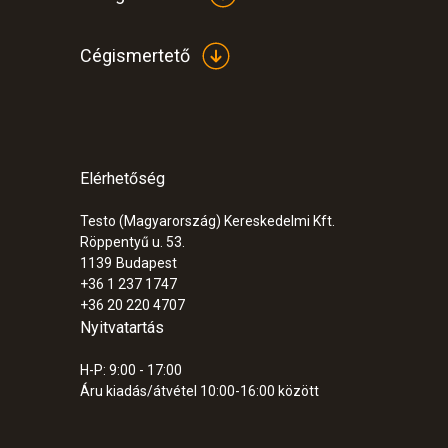
Cégismertető
Elérhetőség
:
0563 3104
Testo (Magyarország) Kereskedelmi Kft.
testo 310 II - Füstgázelemző
Röppentyű u. 53.
249.300 Ft
1139
Budapest
+36 1 237 1747
316.611 Ft
+36 20 220 4707
Nyitvatartás
H-P: 9:00 - 17:00
Áru kiadás/átvétel 10:00-16:00 között