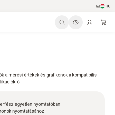
HU
k a mérési értékek és grafikonok a kompatibilis
ikációkról.
nterfész egyetlen nyomtatóban
fikonok nyomtatásához