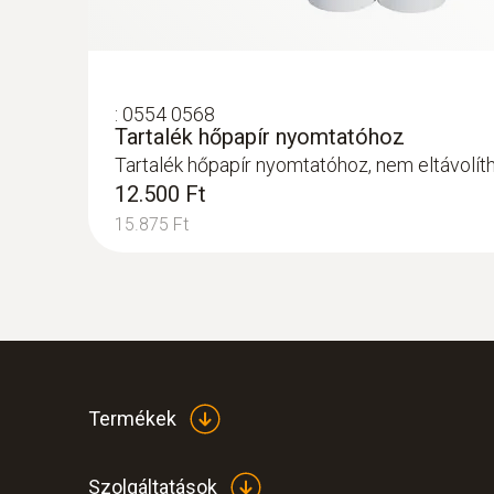
:
0554 0568
Tartalék hőpapír nyomtatóhoz
Tartalék hőpapír nyomtatóhoz, nem eltávolíth
12.500 Ft
15.875 Ft
:
0564 3002 70
testo 300 szett 1 - Füstgázelemző (O
,
2
455.900 Ft
578.993 Ft
Termékek
Szolgáltatások