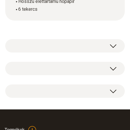
Hosszú élettartamú hőpapír
6 tekercs
Általános műszaki adatok
Méretek
6 tekercs tartalék hőpapír.
120 x 75 x 60 mm
Műszerház
papír
Termékek