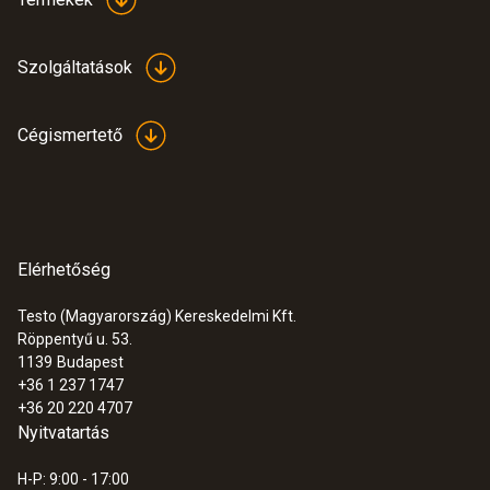
Termék színe
Szolgáltatások
fehér
Cégismertető
Súly
50 g
Elérhetőség
Testo (Magyarország) Kereskedelmi Kft.
Röppentyű u. 53.
:
0632 0327
1139
Budapest
testo 312-4 - differenciálnyomás mérő
+36 1 237 1747
műszer
+36 20 220 4707
Nyitvatartás
H-P: 9:00 - 17:00