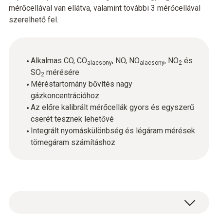
mérőcellával van ellátva, valamint további 3 mérőcellával
szerelhető fel.
Alkalmas CO, CO
, NO, NO
, NO
és
alacsony
alacsony
2
SO
mérésére
2
Méréstartomány bővítés nagy
gázkoncentrációhoz
Az előre kalibrált mérőcellák gyors és egyszerű
cserét tesznek lehetővé
Integrált nyomáskülönbség és légáram mérések
tömegáram számításhoz