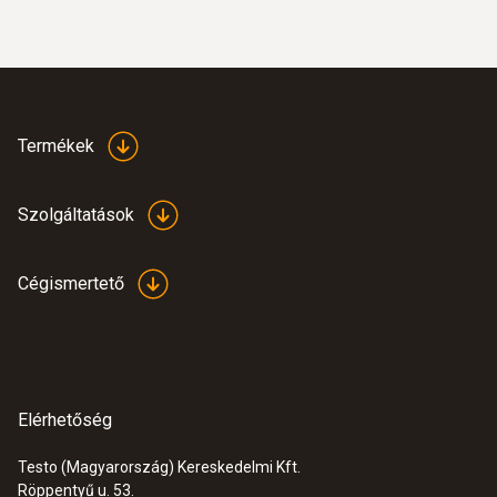
33.782 Ft
Termékek
Szolgáltatások
Cégismertető
:
0600 9797
Mini égéslevegő érzékelő, L=60 mm
Elérhetőség
Mini égéslevegő érzékelő, L=60 mm
51.000 Ft
Testo (Magyarország) Kereskedelmi Kft.
Röppentyű u. 53.
64.770 Ft