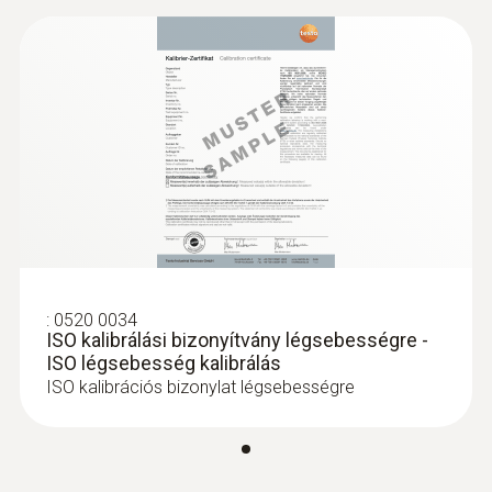
:
0520 0034
ISO kalibrálási bizonyítvány légsebességre -
:
0600 3692
ISO légsebesség kalibrálás
Levegő hőmérséklet érzékelő csonk -
ISO kalibrációs bizonylat légsebességre
Hőmérséklet érzékelő csonk
Közvetlenül a füstgázelemzőhöz
csatlakoztatható
26.600 Ft