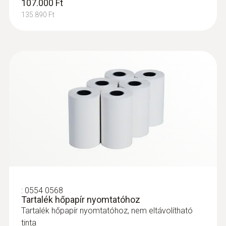
107.000 Ft
Mini égéslevegő érzékelő, L=60 mm
135.890 Ft
Mini égéslevegő érzékelő, L=60 mm
51.000 Ft
64.770 Ft
:
0554 0568
Tartalék hőpapír nyomtatóhoz
Tartalék hőpapír nyomtatóhoz, nem eltávolítható
:
0600 7556
tinta
Füstgáz-szonda előszűrővel ipari