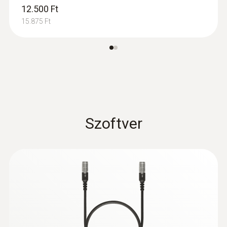
12.500 Ft
motorokhoz
Füstgázszonda előszűrővel ipari
15.875 Ft
motorokhoz, 335 mm, Tmax: +1000 °C
Szoftver
Motor érzékelők