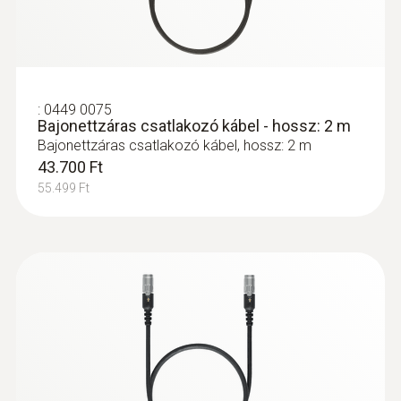
:
0449 0075
Bajonettzáras csatlakozó kábel - hossz: 2 m
:
0600 8898
Bajonettzáras csatlakozó kábel, hossz: 2 m
Hőelem ipari füstgázszondához -
43.700 Ft
Hőelem füstgáz hőmérsékletének
méréséhez
55.499 Ft
NiCr-Ni hőelem, hossz: 400 mm, Tmax:
+1000 °C – füstgáz hőmérséklet mérésére