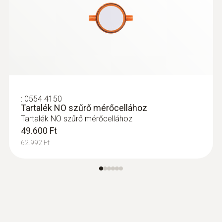
testo 350 kezelőegység -
kezelőegység a füstgázelemző
rendszerekhez
testo 350 - kezelőegység füstgázelemző
:
0600 8764
Moduláris füstgázszonda, L= 335 mm,
rendszerhez
rögzítőkónusz
Moduláris füstgázszonda, 335 mm, Ø 8 mm,
Tmax: 1000°C
264.400 Ft
:
0554 4150
335.788 Ft
Tartalék NO szűrő mérőcellához
Tartalék NO szűrő mérőcellához
49.600 Ft
62.992 Ft