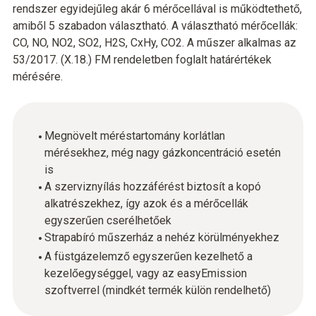
rendszer egyidejűleg akár 6 mérőcellával is működtethető,
amiből 5 szabadon választható. A választható mérőcellák:
CO, NO, NO2, SO2, H2S, CxHy, CO2. A műszer alkalmas az
53/2017. (X.18.) FM rendeletben foglalt határértékek
mérésére.
Megnövelt méréstartomány korlátlan
mérésekhez, még nagy gázkoncentráció esetén
is
A szerviznyílás hozzáférést biztosít a kopó
alkatrészekhez, így azok és a mérőcellák
egyszerűen cserélhetőek
Strapabíró műszerház a nehéz körülményekhez
A füstgázelemző egyszerűen kezelhető a
kezelőegységgel, vagy az easyEmission
szoftverrel (mindkét termék külön rendelhető)