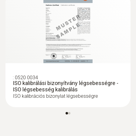
:
0409 0063
Hosszabbító kábel
Hosszabbító kábel
:
0520 0034
45.600 Ft
ISO kalibrálási bizonyítvány légsebességre -
ISO légsebesség kalibrálás
57.912 Ft
ISO kalibrációs bizonylat légsebességre