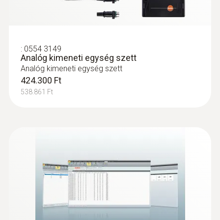
19.700 Ft
25.019 Ft
:
0554 3149
Analóg kimeneti egység szett
Analóg kimeneti egység szett
424.300 Ft
538.861 Ft
:
0635 2042
Nemesacél Pitot cső, 750 mm -
légsebesség és hőmérsékletmérésre
Nemesacél Pitot cső, 750 mm –