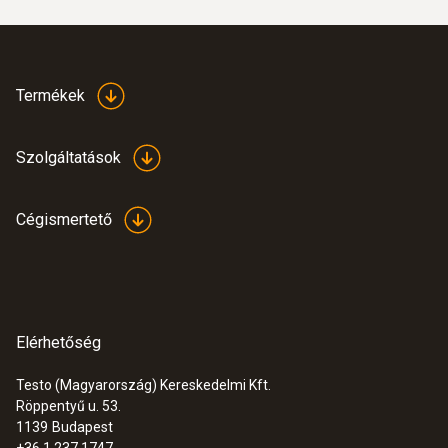
Termékek
Szolgáltatások
:
0600 7610
Ipari szonda szett +1200 °C-ig
Cégismertető
Ipari szonda szett +1200 °C-ig
601.200 Ft
763.524 Ft
Elérhetőség
Testo (Magyarország) Kereskedelmi Kft.
Röppentyű u. 53.
1139
Budapest