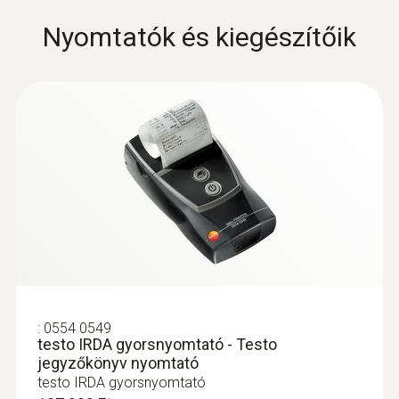
Nyomtatók és kiegészítőik
Hőmérséklet érzékelők
kiegészítői
:
0554 0549
testo IRDA gyorsnyomtató - Testo
jegyzőkönyv nyomtató
testo IRDA gyorsnyomtató
:
0600 9797