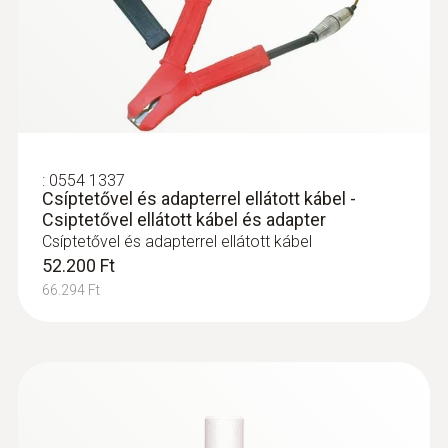
:
0554 8764
készüléke akár a füstgázelemző kijelzővé
Füstgázszondacső L= 335 mm, rögzítő
is alakítható.
kónusszal, Ø 8 mm
Füstgáz szondacső- hossz: 335 mm, Ø 8
mm; Tmax: 1000°C
159.900 Ft
203.073 Ft
:
0554 1337
Csíptetővel és adapterrel ellátott kábel -
Csiptetővel ellátott kábel és adapter
Csíptetővel és adapterrel ellátott kábel
52.200 Ft
:
0632 3510
testo 350 füstgáz analizátor - Analizátor
66.294 Ft
box füstgázelemző rendszerekhez
testo 350 - analizátor a füstgázelemző
rendszehez