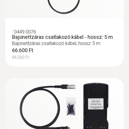
Prandtl-csövek
:
0449 0076
Bajonettzáras csatlakozó kábel - hossz: 5 m
Bajonettzáras csatlakozó kábel, hossz: 5 m
66.600 Ft
84.582 Ft
:
0554 0440
Csatlakozó tömlő, szilikon - hossz 5 m,
terhelhető max. 700hPa (mbar)
Szilikon csatlakozó tömlő, terhelhető max.
700 hPa-ig (mbar)