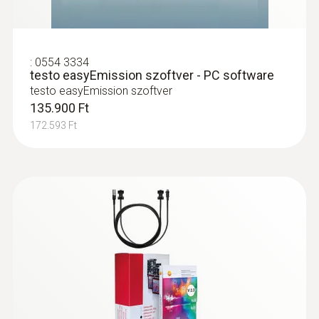
légsebesség és hőmérsékletmérésre
409.300 Ft
519.811 Ft
:
0554 3334
testo easyEmission szoftver - PC software
testo easyEmission szoftver
135.900 Ft
172.593 Ft
:
0635 2145
Nemesacél Prandtl cső, 350 mm, Ø 7