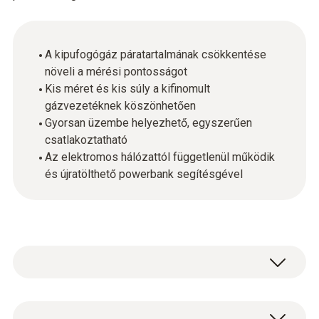
A kipufogógáz páratartalmának csökkentése
növeli a mérési pontosságot
Kis méret és kis súly a kifinomult
gázvezetéknek köszönhetően
Gyorsan üzembe helyezhető, egyszerűen
csatlakoztatható
Az elektromos hálózattól függetlenül működik
és újratölthető powerbank segítésgével
A vízgőzöt addig hűtjük a gázhűtőben, amíg