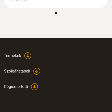
:
0632 3510
testo 350 füstgáz analizátor - Analizátor
box füstgázelemző rendszerekhez
Termékek
Szolgáltatások
Cégismertető