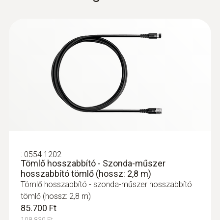
2,35 m
gázelőkészítővel együtt kell használni.
Érzékelőszár átmérő
8 mm
:
0632 3340
testo 340 - ipari füstgázelemző
Max. hőmérséklet
220 °C
Product colour
Fekete
:
0554 1202
Tömlő hosszabbító - Szonda-műszer
hosszabbító tömlő (hossz: 2,8 m)
Tömlő hosszabbító - szonda-műszer hosszabbító
tömlő (hossz: 2,8 m)
85.700 Ft
108.839 Ft