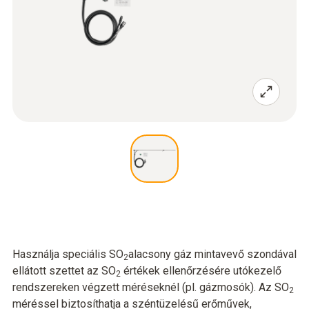
Használja speciális SO
alacsony gáz mintavevő szondával
2
ellátott szettet az SO
értékek ellenőrzésére utókezelő
2
rendszereken végzett méréseknél (pl. gázmosók). Az SO
2
méréssel biztosíthatja a széntüzelésű erőművek,