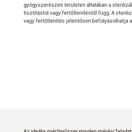
gyógyszerészeti területen általában a sterilizál
tisztítástól vagy fertőtlenítéstől függ. A sterili
vagy fertőtlenítés jelentősen befolyásolhatja
Az ideális mérőműszer minden mérési feladat