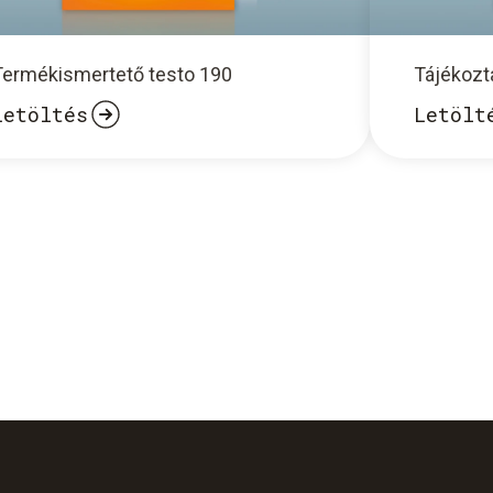
Termékismertető testo 190
Tájékozt
Letöltés
Letölt