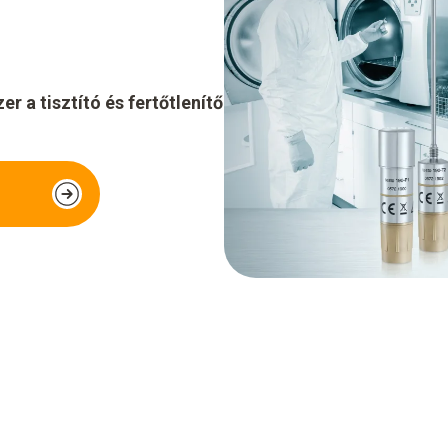
r a tisztító és fertőtlenítő