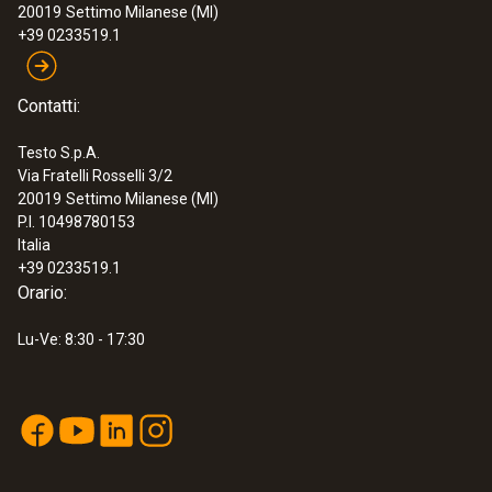
:
0560 0460
20019
Settimo Milanese (MI)
testo 460 - Strumento per la velocità di
+39 0233519.1
rotazione
€ 181,00
€ 220,82
Contatti:
Testo S.p.A.
Via Fratelli Rosselli 3/2
20019
Settimo Milanese (MI)
P.I. 10498780153
Italia
+39 0233519.1
Orario:
Lu-Ve: 8:30 - 17:30
:
0563 0465