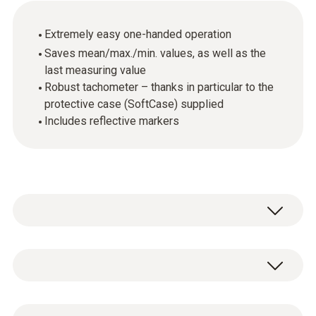
Extremely easy one-handed operation
Saves mean/max./min. values, as well as the
last measuring value
Robust tachometer – thanks in particular to the
protective case (SoftCase) supplied
Includes reflective markers
Con testo 465, è possibile misurare la velocità
di rotazione senza contatto. Collegate
semplicemente il riflettore all'oggetto da
rpm - ottico
misurare, puntate il raggio visibile modulato