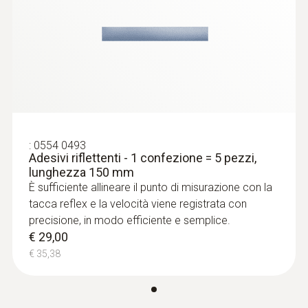
Dati tecnici generali
Tipo display
LCD
Dimensioni display
una linea
:
0554 0493
Adesivi riflettenti - 1 confezione = 5 pezzi,
lunghezza 150 mm
È sufficiente allineare il punto di misurazione con la
tacca reflex e la velocità viene registrata con
precisione, in modo efficiente e semplice.
€ 29,00
€ 35,38