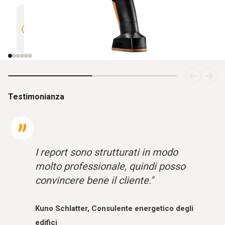
Alta qualità dell'immagine con 4×
Obietti
dettagli termici in più grazie a
e messa
SuperResolution
Testimonianza
I report sono strutturati in modo
molto professionale, quindi posso
convincere bene il cliente."
Kuno Schlatter, Consulente energetico degli
edifici