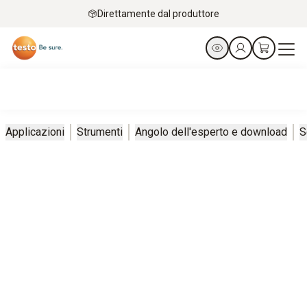
Direttamente dal produttore
Applicazioni
Strumenti
Angolo dell'esperto e download
S
Analizzatore di emissioni testo 350
Monitoraggio e ottimizzazione nella produzione di metalli e
acciaio