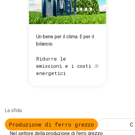
Un bene per il clima. E per il
bilancio.
Ridurre le
emissioni e i costi
energetici
La sfida.
Produzione di ferro grezzo
C
Nel settore della produzione di ferro grezzo