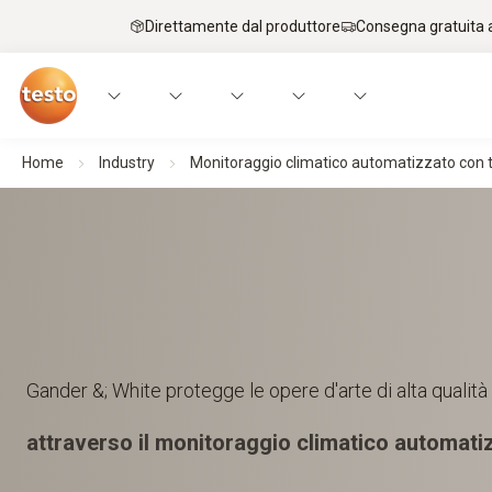
Direttamente dal produttore
Consegna gratuita a
Home
Industry
Monitoraggio climatico automatizzato con 
Gander &; White protegge le opere d'arte di alta qualità
attraverso il monitoraggio climatico automati