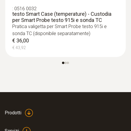
:
0516 0032
:
0602 0193
Temperatura di stoccaggio
testo Smart Case (temperature) - Custodia
Sonda rapida per superfici (TC tipo K) -
per Smart Probe testo 915i e sonda TC
per misure in luoghi di difficile accesso
-20 a +60 °C
Pratica valigetta per Smart Probe testo 915i e
Misura affidabile – anche in aperture strette
sonda TC (disponibile separatamente)
e fessure
€ 36,00
€ 158,00
€ 43,92
€ 192,76
Prodotti
Servizi