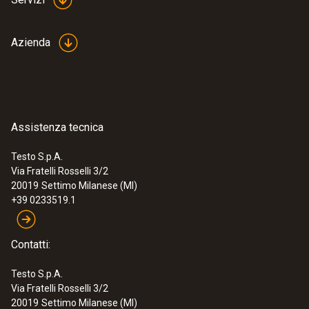
Azienda
:
0602 0993
Sonda rapida per superfici con
termocoppia a molla, piegata ... - Sonda
flessibile per temperatura di superficie
a risposta rapida (TC tipo K)
Tempo di risposta rapido (3 secondi) grazie
Assistenza tecnica
alla termocoppia a molla
€ 181,00
Testo S.p.A.
€ 220,82
Via Fratelli Rosselli 3/2
20019
Settimo Milanese (MI)
+39 0233519.1
Contatti:
Testo S.p.A.
Via Fratelli Rosselli 3/2
20019
Settimo Milanese (MI)