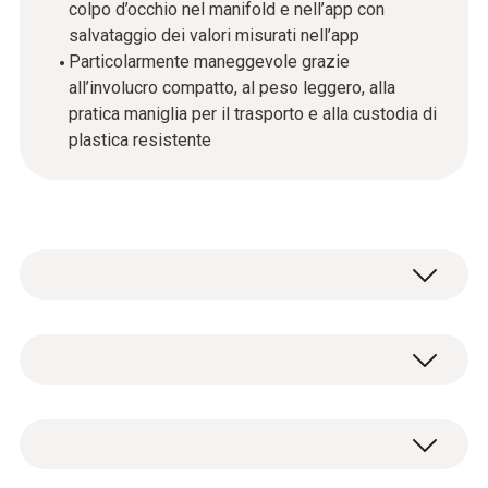
colpo d’occhio nel manifold e nell’app con
salvataggio dei valori misurati nell’app
Particolarmente maneggevole grazie
all’involucro compatto, al peso leggero, alla
pratica maniglia per il trasporto e alla custodia di
plastica resistente
Misurare il peso dei refrigeranti in modo
rapido, preciso e comodo - è possibile solo
con la bilancia digitale per refrigeranti
Dati tecnici generali
testo 560i.
Il funzionamento e la visualizzazione dei