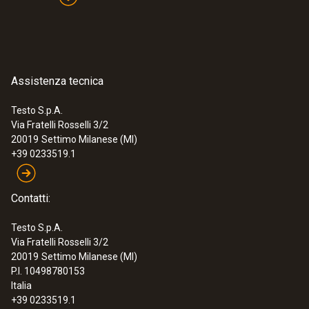
:
0563 5915
Assistenza tecnica
Kit temperatura testo 915i -
Termometro con sonde termometriche
Testo S.p.A.
e funzionamento tramite smartphone
Via Fratelli Rosselli 3/2
€ 172,00
20019
Settimo Milanese (MI)
€ 209,84
+39 0233519.1
Contatti:
Testo S.p.A.
Via Fratelli Rosselli 3/2
20019
Settimo Milanese (MI)
P.I. 10498780153
Italia
+39 0233519.1