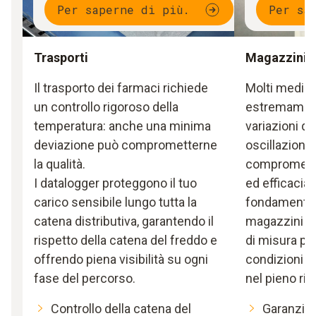
Per saperne di più.
Per sa
Trasporti
Magazzini
Il trasporto dei farmaci richiede
Molti medici
un controllo rigoroso della
estremamente
temperatura: anche una minima
variazioni d
deviazione può comprometterne
oscillazion
la qualità.
comprometter
I datalogger proteggono il tuo
ed efficacia.
carico sensibile lungo tutta la
fondamental
catena distributiva, garantendo il
magazzini pe
rispetto della catena del freddo e
di misura più
offrendo piena visibilità su ogni
condizioni a
fase del percorso.
nel pieno ris
Controllo della catena del
Garanzia 