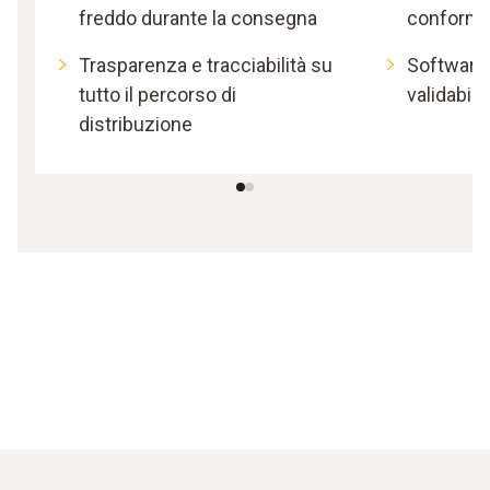
freddo durante la consegna
conform
Trasparenza e tracciabilità su
Software
tutto il percorso di
validabile
distribuzione